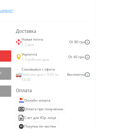
шевле?
Доставка
Новая почта
От 80 грн
1-2 дня
Укрпочта
От 40 грн.
1-3 рабочих дня
Самовывоз с офиса
М
Рабочие дни с 9:00 по
Бесплатно
16:00
Оплата
Онлайн оплата
Оплата при получении
Счет для Юр. лица
Покупка по частям