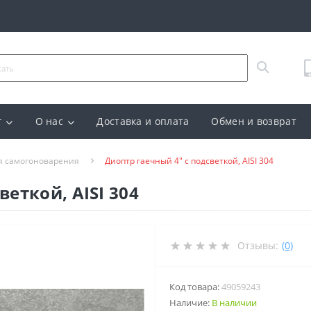
г
О нас
Доставка и оплата
Обмен и возврат
я самогоноварения
Диоптр гаечный 4" с подсветкой, AISI 304
веткой, AISI 304
Отзывы:
(0)
Код товара:
49059243
Наличие:
В наличии