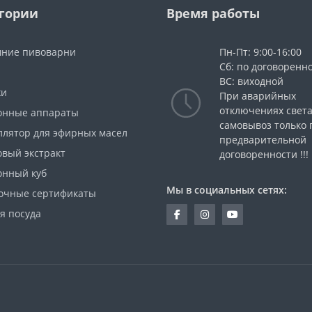
гории
Время работы
ние пивоварни
Пн-Пт: 9:00-16:00
Сб: по договоренн
ВС: виходной
жи
При аварийных
отключениях свет
онные аппараты
самовывоз только 
ллятор для эфирных масел
предварительной
овый экстракт
договоренности !!!
онный куб
Мы в социальных сетях:
очные сертификаты
я посуда