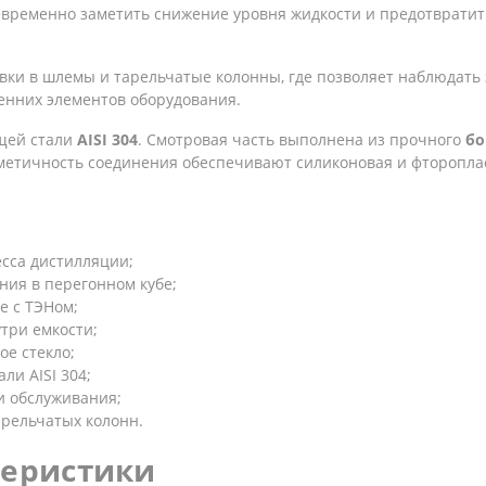
временно заметить снижение уровня жидкости и предотвратить
овки в шлемы и тарельчатые колонны, где позволяет наблюдать
енних элементов оборудования.
щей стали
AISI 304
. Смотровая часть выполнена из прочного
бо
рметичность соединения обеспечивают силиконовая и фторопла
сса дистилляции;
ния в перегонном кубе;
е с ТЭНом;
три емкости;
е стекло;
и AISI 304;
и обслуживания;
арельчатых колонн.
теристики