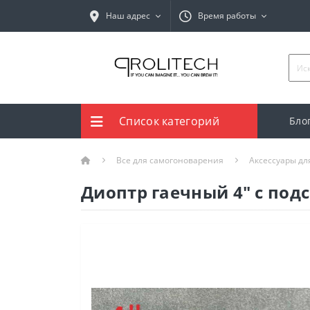
Наш адрес
Время работы
Список категорий
Бло
Все для самогоноварения
Аксессуары дл
Диоптр гаечный 4" с подс