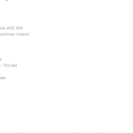
ь AISI 304
катное стекло
м
: 102 мм
 мм