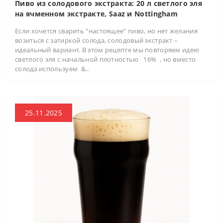
Пиво из солодового экстракта: 20 л светлого эля
на ячменном экстракте, Saaz и Nottingham
Если хочется сварить "настоящее" пиво, но нет желания
возиться с затиркой солода, солодовый экстракт –
идеальный вариант. В этом рецепте мы повторяем идею
светлого эля с начальной плотностью 16% , но вместо
солода используем &..
25.11.2025