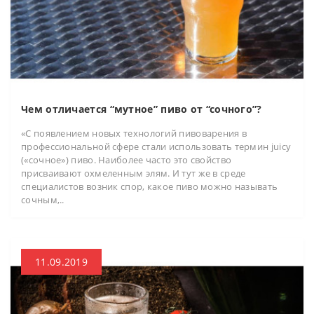
Чем отличается “мутное” пиво от “сочного”?
«С появлением новых технологий пивоварения в
профессиональной сфере стали использовать термин juicy
(«сочное») пиво. Наиболее часто это свойство
присваивают охмеленным элям. И тут же в среде
специалистов возник спор, какое пиво можно называть
сочным,..
11.09.2019