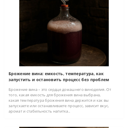
Брожение вина: емкость, температура, как
запустить и остановить процесс без проблем
Брожение вина – это сердце домашнего виноделия. От
того, какая емкость для брожения вина выбрана,
какая температура брожения вина держится и как вы
запускаете или останавливаете процесс, зависит вкус,
аромат и стабильность напитка..