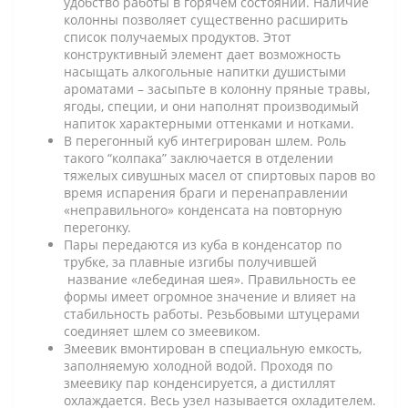
удобство работы в горячем состоянии. Наличие
колонны позволяет существенно расширить
список получаемых продуктов. Этот
конструктивный элемент дает возможность
насыщать алкогольные напитки душистыми
ароматами – засыпьте в колонну пряные травы,
ягоды, специи, и они наполнят производимый
напиток характерными оттенками и нотками.
В перегонный куб интегрирован шлем. Роль
такого “колпака” заключается в отделении
тяжелых сивушных масел от спиртовых паров во
время испарения браги и перенаправлении
«неправильного» конденсата на повторную
перегонку.
Пары передаются из куба в конденсатор по
трубке, за плавные изгибы получившей
название «лебединая шея». Правильность ее
формы имеет огромное значение и влияет на
стабильность работы. Резьбовыми штуцерами
соединяет шлем со змеевиком.
Змеевик вмонтирован в специальную емкость,
заполняемую холодной водой. Проходя по
змеевику пар конденсируется, а дистиллят
охлаждается. Весь узел называется охладителем.