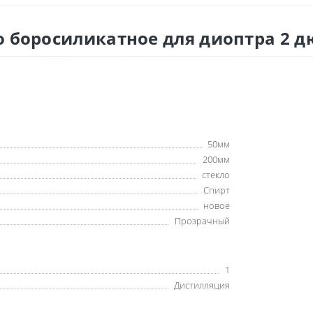
 боросиликатное для диоптра 2 д
50мм
200мм
стекло
Спирт
новое
Прозрачный
1
Дистилляция