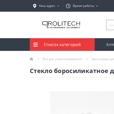
Наш адрес
Время работы
Список категорий
Бло
Все для самогоноварения
Аксессуары дл
Стекло боросиликатное д