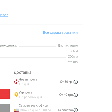
вле?
Все характеристики
1
реходника:
Дистилляция
50мм
200мм
стекло
Доставка
Новая почта
От 80 грн
1-2 дня
Укрпочта
От 40 грн.
1-3 рабочих дня
Самовывоз с офиса
Рабочие дни с 9:00 по
Бесплатно