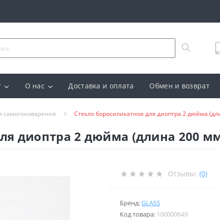
г
О нас
Доставка и оплата
Обмен и возврат
я самогоноварения
Стекло боросиликатное для диоптра 2 дюйма (дл
ля диоптра 2 дюйма (длина 200 мм
Отзывы:
(0)
Бренд:
GLASS
Код товара:
100000649