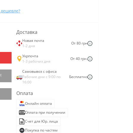
 дешевле?
Доставка
Новая почта
От 80 грн
1-2 дня
Укрпочта
От 40 грн.
1-3 рабочих дня
Самовывоз с офиса
М
Рабочие дни с 9:00 по
Бесплатно
16:00
Оплата
Онлайн оплата
Оплата при получении
Счет для Юр. лица
Покупка по частям