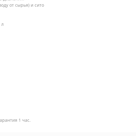
оду от сырья) и сито
 л
арантия 1 час.