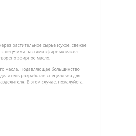
через растительное сырье (сухое, свежее
в с летучими частями эфирных масел
створено эфирное масло.
ого масла. Подавляющее большинство
зделитель разработан специально для
зделителя. В этом случае, пожалуйста,