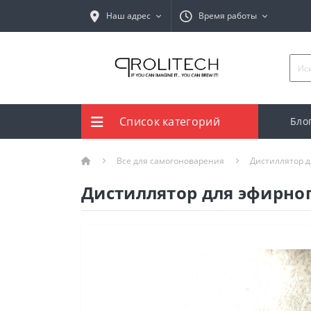
Наш адрес
Время работы
Список категорий
Бло
Все для самогоноварения
Дистиллятор д
Дистиллятор для эфирног