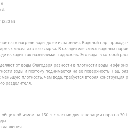
 л
 л.
 (220 В)
ается в нагреве воды до ее испарения. Водяной пар, проходя 
фирных масел из этого сырья. В охладителе смесь водяных паро
оде выходит так называемая гидрозоль. Это вода, в которой ра
деляют от воды благодаря разности в плотности воды и эфирн
ности воды и поэтому поднимается на ее поверхность. Наш ра
меньшую плотность, чем вода, требуется вторая конструкция ра
го разделителя.
 общим объемом на 150 л, с частью для генерации пара на 30 L
оды.
а давления.