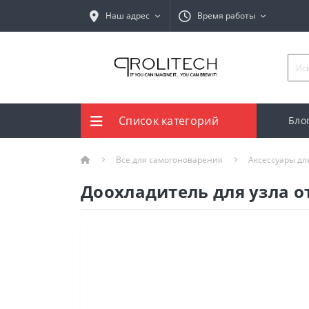
Наш адрес
Время работы
Список категорий
Бло
Все для самогоноварения
Аксессуары дл
Доохладитель для узла 