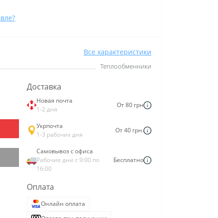
вле?
Все характеристики
Теплообменники
Доставка
Новая почта
От 80 грн
1-2 дня
Укрпочта
От 40 грн.
1-3 рабочих дня
Самовывоз с офиса
Рабочие дни с 9:00 по
Бесплатно
16:00
Оплата
Онлайн оплата