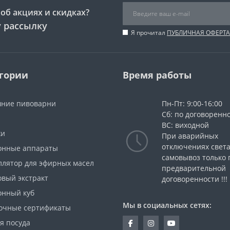
об акциях и скидках?
 рассылку
Я прочитал
ПУБЛИЧНАЯ ОФЕРТА
гории
Время работы
ние пивоварни
Пн-Пт: 9:00-16:00
Сб: по договоренн
ВС: виходной
жи
При аварийных
отключениях свет
онные аппараты
самовывоз только 
ллятор для эфирных масел
предварительной
овый экстракт
договоренности !!!
онный куб
Мы в социальных сетях:
очные сертификаты
я посуда