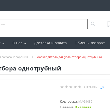
г
О нас
Доставка и оплата
Обмен и возврат
я самогоноварения
Доохладитель для узла отбора однотрубный
отбора однотрубный
Отзывы:
(0)
Код товара:
MAG1035
Наличие:
В наличии