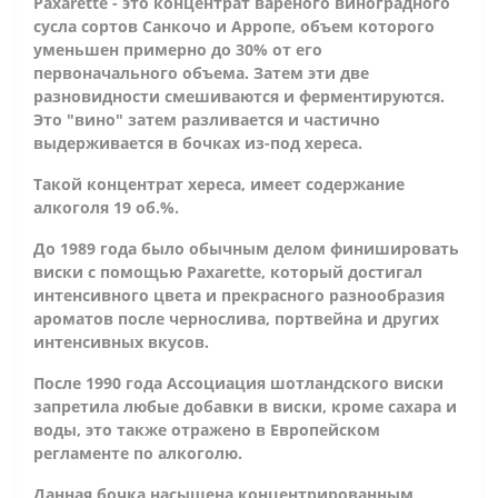
Paxarette - это концентрат вареного виноградного
сусла сортов Санкочо и Арропе, объем которого
уменьшен примерно до 30% от его
первоначального объема. Затем эти две
разновидности смешиваются и ферментируются.
Это "вино" затем разливается и частично
выдерживается в бочках из-под хереса.
Такой концентрат хереса, имеет содержание
алкоголя 19 об.%.
До 1989 года было обычным делом финишировать
виски с помощью Paxarette, который достигал
интенсивного цвета и прекрасного разнообразия
ароматов после чернослива, портвейна и других
интенсивных вкусов.
После 1990 года Ассоциация шотландского виски
запретила любые добавки в виски, кроме сахара и
воды, это также отражено в Европейском
регламенте по алкоголю.
Данная бочка насыщена концентрированным