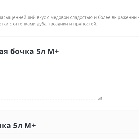
ет насыщеннейший вкус с медовой сладостью и более выраженн
и с оттенками дуба, гвоздики и пряностей.
ая бочка 5л М+
5л
чка 5л М+