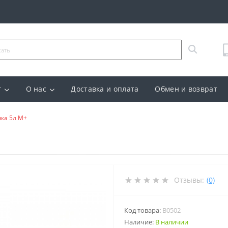
г
О нас
Доставка и оплата
Обмен и возврат
чка 5л М+
Отзывы:
(0)
Код товара:
B0502
Наличие:
В наличии