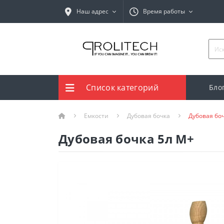
Наш адрес
Время работы
Список категорий
Бло
Емкости
Дубовая бочка
Дубовая бо
Дубовая бочка 5л М+