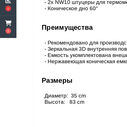
- 2x NW10
штуцеры для термоме
- Коническое дно
60°
0
Преимущества
0
- Рекомендовано для производс
- Зеркальная
3D
внутренняя по
- Емкость укомплектована внеш
- Нержавеющая коническая емко
Размеры
Диаметр
: 35 cm
Высота
: 83 cm