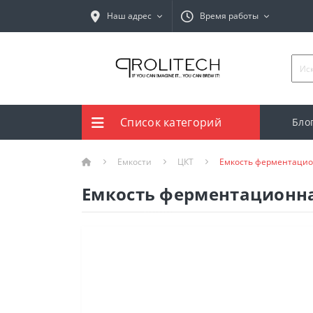
Наш адрес
Время работы
Список категорий
Бло
Емкости
ЦКТ
Емкость ферментацио
Емкость ферментационна