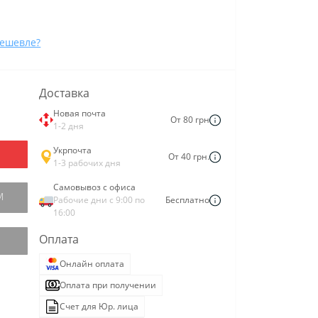
ешевле?
Доставка
Новая почта
От 80 грн
1-2 дня
Укрпочта
От 40 грн.
1-3 рабочих дня
Самовывоз с офиса
М
Рабочие дни с 9:00 по
Бесплатно
16:00
Оплата
Онлайн оплата
Оплата при получении
Счет для Юр. лица