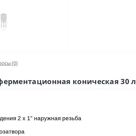
росы
(0)
 ферментационная коническая 30 л
ждения
2 x 1"
наружная резьба
розатвора