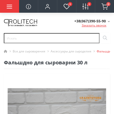
0
0
0
+38(067)390-55-90
Заказать звонок
Все для сыроварения
Аксессуары для сыроделия
Фальшдно 
Фальшдно для сыроварни 30 л