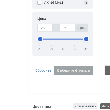
VIKING MALT
4
Цена
-
грн.
25
29
32
36
39
Сбросить
Выберите фильтры
Красное пиво
Черн
Цвет пива