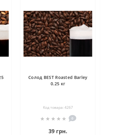
25
Солод BEST Roasted Barley
0.25 кг
Код товара: 4267
0
39 грн.