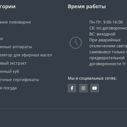
гории
Время работы
ние пивоварни
Пн-Пт: 9:00-16:00
Сб: по договоренн
ВС: виходной
жи
При аварийных
отключениях свет
онные аппараты
самовывоз только 
ллятор для эфирных масел
предварительной
овый экстракт
договоренности !!!
онный куб
Мы в социальных сетях:
очные сертификаты
я посуда