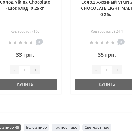
Солод Viking Chocolate
Солод жженный VIKIN
(Шоколад) 0.25кг
CHOCOLATE LIGHT MAL
0,25кг
Код товара: 7107
Код товара: 7824-1
0
0
33 грн.
35 грн.
-
+
-
+
КУПИТЬ
КУПИТЬ
ое пиво
Белое пиво
Темное пиво
Светлое пиво