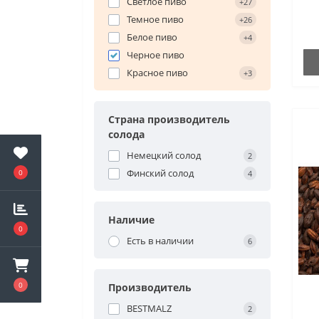
Светлое пиво
+27
Темное пиво
+26
Белое пиво
+4
Черное пиво
Красное пиво
+3
Страна производитель
солода
Немецкий солод
2
Финский солод
0
4
Наличие
0
Есть в наличии
6
0
Производитель
BESTMALZ
2