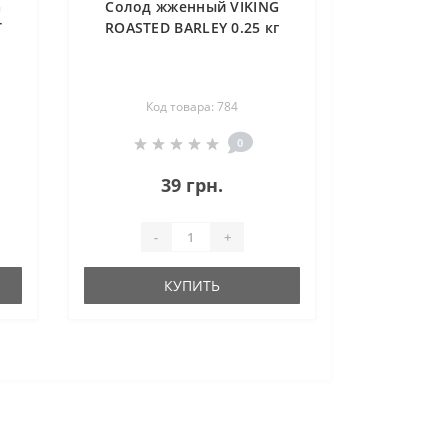
G
Солод жженный VIKING
T
ROASTED BARLEY 0.25 кг
Код товара: 784
0
39 грн.
-
+
КУПИТЬ