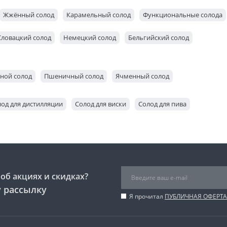
Жжённый солод
Карамельный солод
Функциональные солода
Словацкий солод
Немецкий солод
Бельгийский солод
ной солод
Пшеничный солод
Ячменный солод
од для дистилляции
Солод для виски
Солод для пива
об акциях и скидках?
 рассылку
Я прочитал
ПУБЛИЧНАЯ ОФЕРТА