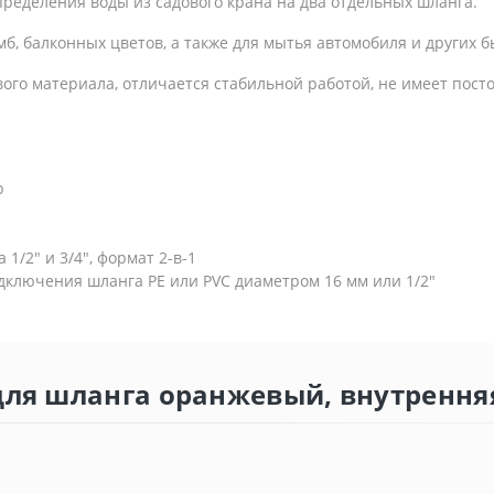
ределения воды из садового крана на два отдельных шланга.
б, балконных цветов, а также для мытья автомобиля и других 
ого материала, отличается стабильной работой, не имеет пост
р
1/2" и 3/4", формат 2-в-1
дключения шланга PE или PVC диаметром 16 мм или 1/2"
для шланга оранжевый, внутренняя