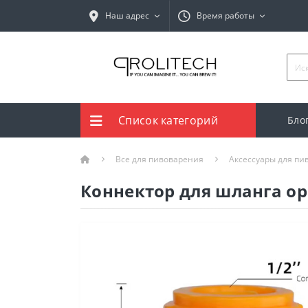
Наш адрес
Время работы
Список категорий
Бло
Все для пивоварения
Аксессуары для пи
Коннектор для шланга ор