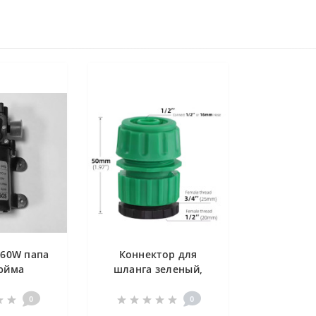
 60W папа
Коннектор для
дюйма
шланга зеленый,
внутренняя резьба
1/2
0
0