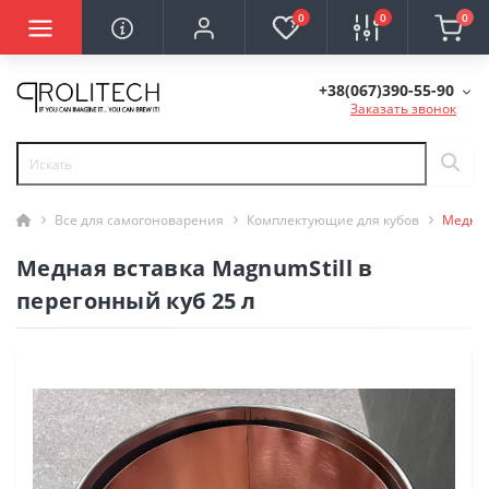
0
0
0
+38(067)390-55-90
Заказать звонок
Все для самогоноварения
Комплектующие для кубов
Медная
Медная вставка MagnumStill в
перегонный куб 25 л