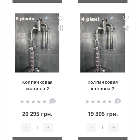
Колпачковая
Колпачковая
колонна 2
колонна 2
дюйма/5уров.
дюйма/4уров.
0
0
Cristal Profi Plus
Cristal Profi Plus
(Aroma)
(Aroma)
20 295 грн.
19 305 грн.
-
+
-
+