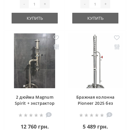
-
+
-
+
КУПИТЬ
КУПИТЬ
2 дюйма Magnum
Бражная колонна
Spirit + экстрактор
Pioneer 2025 без
Сокслета (без куба)
куба 2"
0
0
12 760 грн.
5 489 грн.