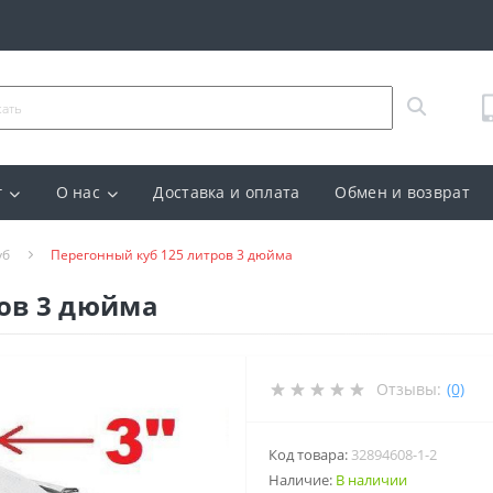
г
О нас
Доставка и оплата
Обмен и возврат
уб
Перегонный куб 125 литров 3 дюйма
ов 3 дюйма
Отзывы:
(0)
Код товара:
32894608-1-2
Наличие:
В наличии