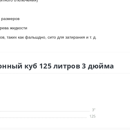
итного отключения)
х размеров
рева жидкости
в, таких как фальшдно, сито для затирания и т. д.
онный куб 125 литров 3 дюйма
3"
125