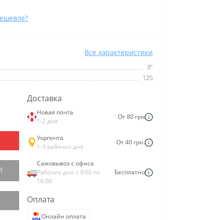
ешевле?
Все характеристики
3"
125
Доставка
Новая почта
От 80 грн
1-2 дня
Укрпочта
От 40 грн.
1-3 рабочих дня
Самовывоз с офиса
М
Рабочие дни с 9:00 по
Бесплатно
16:00
Оплата
Онлайн оплата