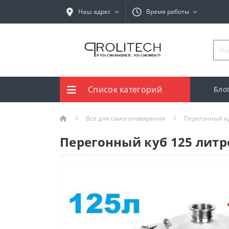
Наш адрес
Время работы
Список категорий
Бло
Все для самогоноварения
Перегонный к
Перегонный куб 125 литр