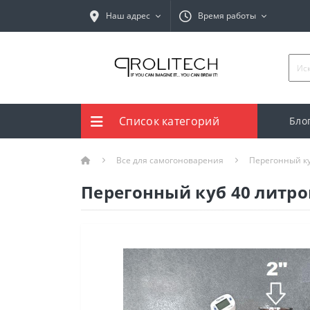
Наш адрес
Время работы
Список категорий
Бло
Все для самогоноварения
Перегонный к
Перегонный куб 40 литро