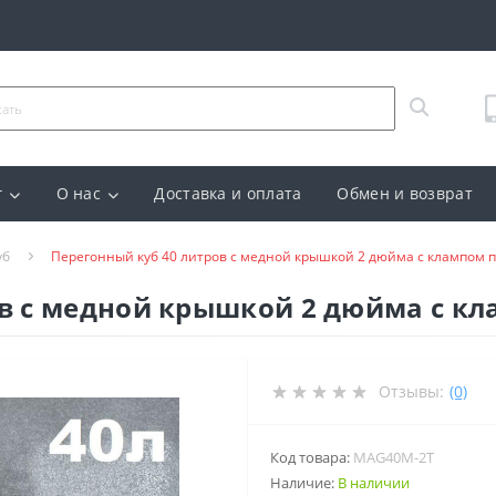
г
О нас
Доставка и оплата
Обмен и возврат
уб
Перегонный куб 40 литров с медной крышкой 2 дюйма с клампом п
в с медной крышкой 2 дюйма с кл
Отзывы:
(0)
Код товара:
MAG40M-2Т
Наличие:
В наличии