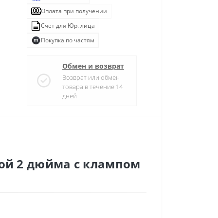
Оплата при получении
Счет для Юр. лица
Покупка по частям
Обмен и возврат
Возврат или обмен
товара в течение 14
дней
кой 2 дюйма с клампом