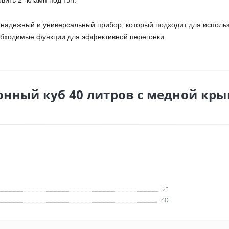
ить 2" кламп под тэн.
о надежный и универсальный прибор, который подходит для исполь
еобходимые функции для эффективной перегонки.
онный куб 40 литров с медной кр
2"
40