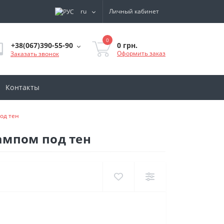
ru
Личный кабинет
0
0 грн.
+38(067)390-55-90
Оформить заказ
Заказать звонок
Контакты
од тен
ампом под тен