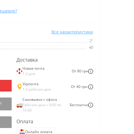
ешевле?
Все характеристики
2"
40
Доставка
Новая почта
От 80 грн
1-2 дня
Укрпочта
От 40 грн.
1-3 рабочих дня
Самовывоз с офиса
М
Рабочие дни с 9:00 по
Бесплатно
16:00
Оплата
Онлайн оплата