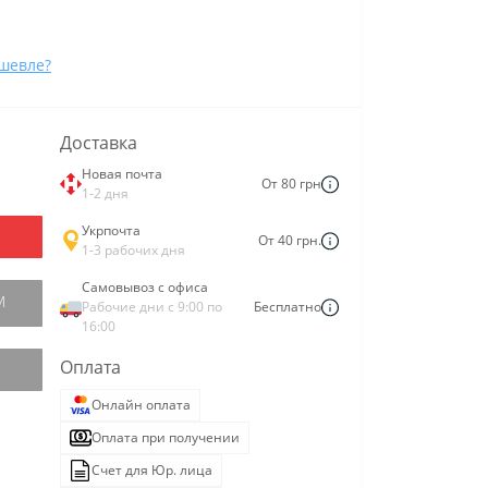
шевле?
Доставка
Новая почта
От 80 грн
1-2 дня
Укрпочта
От 40 грн.
1-3 рабочих дня
Самовывоз с офиса
М
Рабочие дни с 9:00 по
Бесплатно
16:00
Оплата
Онлайн оплата
Оплата при получении
Счет для Юр. лица