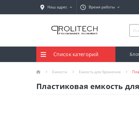
Наш адрес
Время работы
Список категорий
Бло
Емкости
Емкость для брожения
Пла
Пластиковая емкость для 