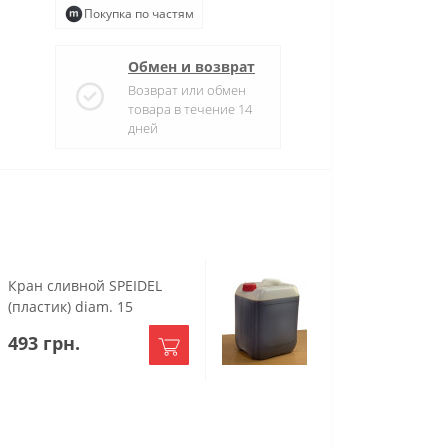
Покупка по частям
Обмен и возврат
Возврат или обмен
товара в течение 14
дней
Кран сливной SPEIDEL
Солодовый экстр
(пластик) diam. 15
ячменный светлы
493 грн.
1 588 грн.