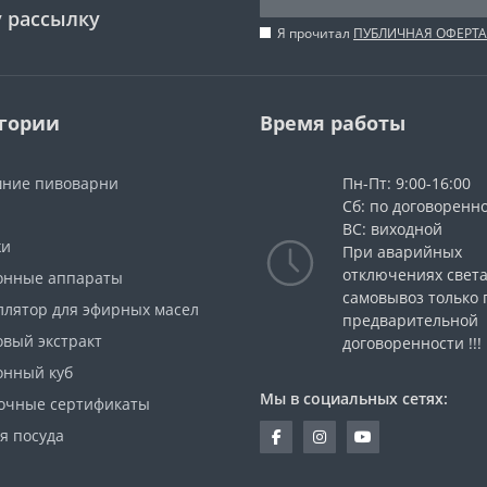
 рассылку
Я прочитал
ПУБЛИЧНАЯ ОФЕРТА
гории
Время работы
ние пивоварни
Пн-Пт: 9:00-16:00
Сб: по договоренн
ВС: виходной
жи
При аварийных
отключениях свет
онные аппараты
самовывоз только 
ллятор для эфирных масел
предварительной
овый экстракт
договоренности !!!
онный куб
Мы в социальных сетях:
очные сертификаты
я посуда