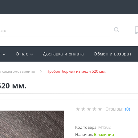
г
О нас
Доставка и оплата
Обмен и возврат
я самогоноварения
Пробоотборник из меди 520 мм.
520 мм.
Отзывы:
(0)
Код товара:
M1302
Наличие:
В наличии