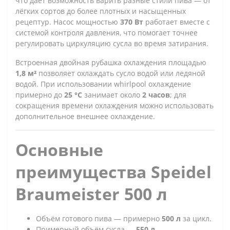
что даёт возможность варить разные стили пива — от
лёгких сортов до более плотных и насыщенных
рецептур. Насос мощностью
370 Вт
работает вместе с
системой контроля давления, что помогает точнее
регулировать циркуляцию сусла во время затирания.
Встроенная двойная рубашка охлаждения площадью
1,8 м²
позволяет охлаждать сусло водой или ледяной
водой. При использовании whirlpool охлаждение
примерно до
25 °C
занимает около
2 часов
; для
сокращения времени охлаждения можно использовать
дополнительное внешнее охлаждение.
Основные
преимущества Speidel
Braumeister 500 л
Объём готового пива — примерно
500 л
за цикл.
Примерный объём сусла —
550 л
.