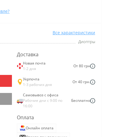
вле?
Все характеристики
Диоптры
Доставка
Новая почта
От 80 грн
1-2 дня
Укрпочта
От 40 грн.
1-3 рабочих дня
Самовывоз с офиса
Рабочие дни с 9:00 по
Бесплатно
16:00
Оплата
Онлайн оплата