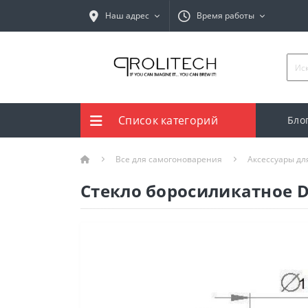
Наш адрес
Время работы
Список категорий
Бло
Все для самогоноварения
Аксессуары дл
Стекло боросиликатное 