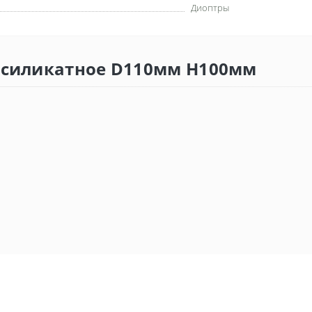
Диоптр
ы
росиликатное D110мм H100мм