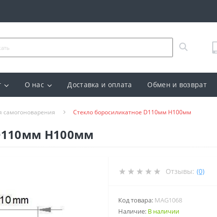
г
О нас
Доставка и оплата
Обмен и возврат
я самогоноварения
Стекло боросиликатное D110мм H100мм
D110мм H100мм
Отзывы:
(0)
Код товара:
MAG1068
Наличие:
В наличии