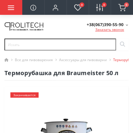
0
0
0
+38(067)390-55-90
Заказать звонок
Все для пивоварения
Аксессуары для пивоварни
Терморубаш
Терморубашка для Braumeister 50 л
Заканчивается