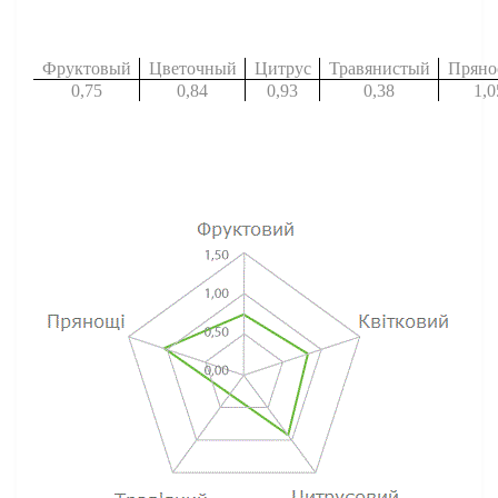
Фруктовый
Цветочный
Цитрус
Травянистый
Пряно
0,75
0,84
0,93
0,38
1,0