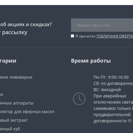
об акциях и скидках?
 рассылку
Я прочитал
ПУБЛИЧНАЯ ОФЕРТА
гории
Время работы
ние пивоварни
Пн-Пт: 9:00-16:00
Сб: по договоренн
ВС: виходной
жи
При аварийных
отключениях свет
онные аппараты
самовывоз только 
ллятор для эфирных масел
предварительной
овый экстракт
договоренности !!!
онный куб