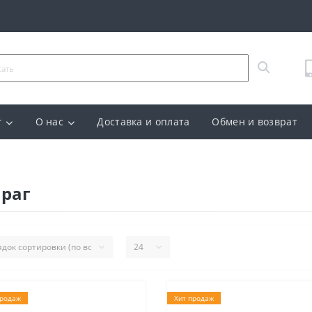
г
О нас
Доставка и оплата
Обмен и возврат
раг
продаж
Хит продаж