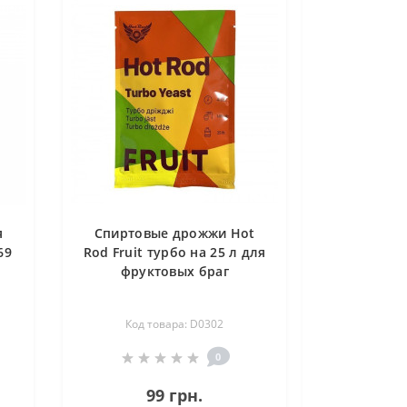
я
Спиртовые дрожжи Hot
69
Rod Fruit турбо на 25 л для
фруктовых браг
Код товара: D0302
0
99 грн.