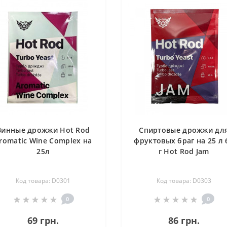
Винные дрожжи Hot Rod
Спиртовые дрожжи дл
romatic Wine Complex на
фруктовых браг на 25 л 
25л
г Hot Rod Jam
Код товара: D0301
Код товара: D0303
0
0
69 грн.
86 грн.