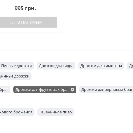
995 грн.
НЕТ В НАЛИЧИИ
Пивные дрожжи
Дрожжи для сидра
Дрожжи для самогона
Д
Винные дрожжи
браг
Дрожжи для фруктовых браг
Дрожжи для зерновых браг
рхового брожения
Пшеничное пиво