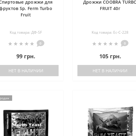
Спиртовые дрожжи для
Дрожжи COOBRA TURB
фруктов Sp. Ferm Turbo
FRUIT 40г
Fruit
Код товара: ДФ-SF
Код товара: Ес-С-228
0
0
99 грн.
105 грн.
НЕТ В НАЛИЧИИ
НЕТ В НАЛИЧИИ
продаж