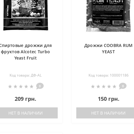
Спиртовые дрожжи для
Дрожжи COOBRA RUM
фруктов Alcotec Turbo
YEAST
Yeast Fruit
Код товара: ДФ-AL
Код товара: 100001186
0
0
209 грн.
150 грн.
НЕТ В НАЛИЧИИ
НЕТ В НАЛИЧИИ