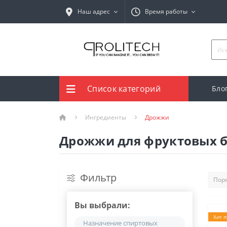
Наш адрес
Время работы
Список категорий
Бло
Ингредиенты
Дрожжи
Дрожжи для фруктовых б
Фильтр
Вы выбрали:
Хит 
Назначение спиртовых