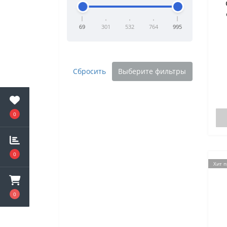
69
301
532
764
995
Сбросить
Выберите фильтры
0
0
Хит 
0