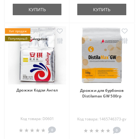
КУПИТЬ
КУПИТЬ
Хит продаж
Популярный
Дрожжи Кодзи Ангел
Дрожжи для бурбонов
Distilamax GW 500гр
Код товара: D0601
Код товара: 1465746373-gv
0
0