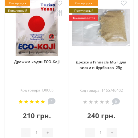
Хит продаж
Хит продаж
Популярный
Популярный
Заканчивается
Дрожжи кодзи ECO-Koji
Дрожжи Pinnacle MG+ для
виски и бурбонов, 25g
Код товара: D0605
Код товара: 1465746402
1
0
210 грн.
240 грн.
-
+
-
+