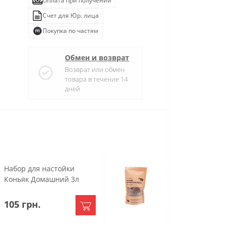
Оплата при получении
Счет для Юр. лица
Покупка по частям
Обмен и возврат
Возврат или обмен
товара в течение 14
дней
Набор для настойки
Набор для насто
Коньяк Домашний 3л
Коньяк на перег
3л
105 грн.
96 грн.