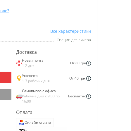
вле?
Все характеристики
Специи для ликера
Доставка
Новая почта
От 80 грн
1-2 дня
Укрпочта
От 40 грн.
1-3 рабочих дня
Самовывоз с офиса
Рабочие дни с 9:00 по
Бесплатно
16:00
Оплата
Онлайн оплата