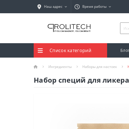
Наш адрес
Время работы
Список категорий
Бло
Ингредиенты
Наборы для настоек
Набор специй для ликер