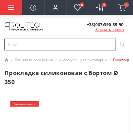
0
0
0
+38(067)390-55-90
Заказать звонок
Все для пивоварения
Аксессуары для пивоварни
Прокладка 
Прокладка силиконовая с бортом Ø
350
Заканчивается