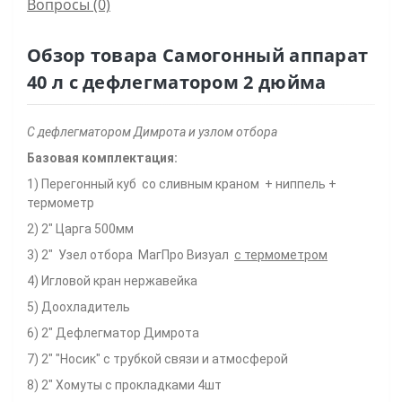
Вопросы
(0)
Обзор товара Самогонный аппарат
40 л с дефлегматором 2 дюйма
С дефлегматором Димрота и узлом отбора
Базовая комплектация:
1) Перегонный куб
со сливным краном
+ ниппель +
термометр
2) 2" Царга 500мм
3) 2"
Узел отбора
МагПро Визуал
с термометром
4) Игловой кран нержавейка
5) Доохладитель
6) 2" Дефлегматор Димрота
7) 2" "Носик" с трубкой связи и атмосферой
8) 2" Хомуты с прокладками 4шт