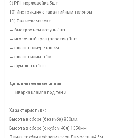
9) РПН нержавейка 5шт
10) Инструкция с гарантийным талоном
11) Сантехкомплект:
→ быстросъем латунь 3шт
→ иголочный кран (пластик) 1шт
→ шланг полиуретан 4м
→ шланг силикон 1м
→ фум-лента 1шт
Дополнительные опции:
Вварка клампа под тен 2"
Характеристики:
Высота в сборе (без куба) 850мм.
Высота в сборе (с кубом 40л) 1350мм.
Длина трубки дефлегматора Димрота: ≈4,5м