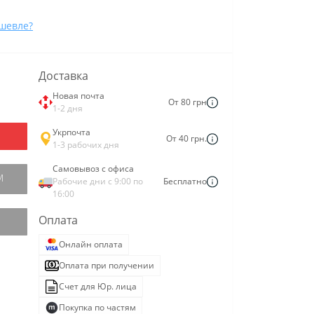
шевле?
Доставка
Новая почта
От 80 грн
1-2 дня
Укрпочта
От 40 грн.
1-3 рабочих дня
Самовывоз с офиса
М
Рабочие дни с 9:00 по
Бесплатно
16:00
Оплата
Онлайн оплата
Оплата при получении
Счет для Юр. лица
Покупка по частям