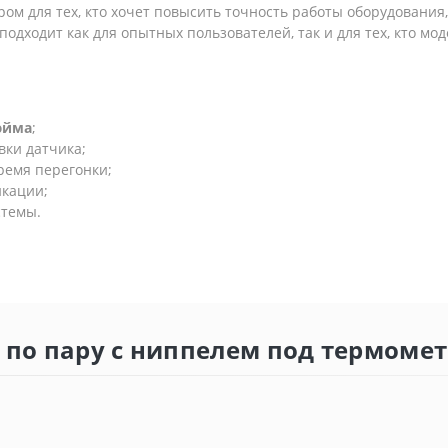
ом для тех, кто хочет повысить точность работы оборудования
одходит как для опытных пользователей, так и для тех, кто мо
юйма
;
вки датчика;
ремя перегонки;
икации;
стемы.
а по пару с ниппелем под термомет