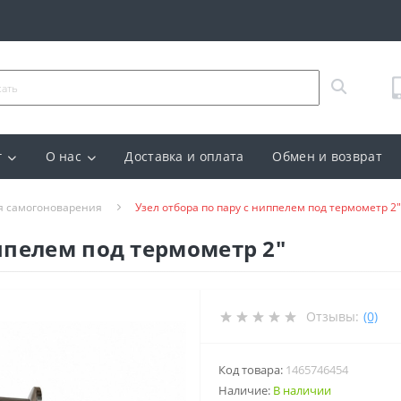
г
О нас
Доставка и оплата
Обмен и возврат
я самогоноварения
Узел отбора по пару с ниппелем под термометр 2"
иппелем под термометр 2"
Отзывы:
(0)
Код товара:
1465746454
Наличие:
В наличии