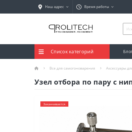
Наш адрес
Время работы
Список категорий
Бло
Все для самогоноварения
Аксессуары дл
Узел отбора по пару с н
Заканчивается