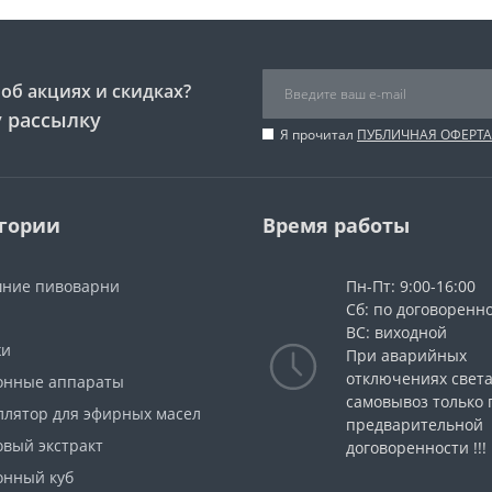
об акциях и скидках?
 рассылку
Я прочитал
ПУБЛИЧНАЯ ОФЕРТА
гории
Время работы
ние пивоварни
Пн-Пт: 9:00-16:00
Сб: по договоренн
ВС: виходной
жи
При аварийных
отключениях свет
онные аппараты
самовывоз только 
ллятор для эфирных масел
предварительной
овый экстракт
договоренности !!!
онный куб