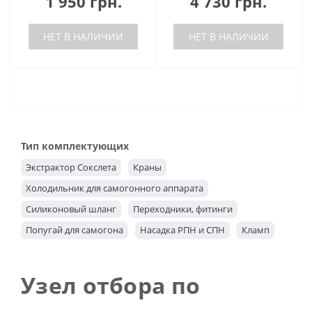
1 950 грн.
4 730 грн.
НЕТ В НАЛИЧИИ
НЕТ В НАЛИЧИИ
Тип комплектующих
Экстрактор Сокслета
Краны
Холодильник для самогонного аппарата
Силиконовый шланг
Переходники, фитинги
Попугай для самогона
Насадка РПН и СПН
Кламп
Джин корзина
Дефлегматор
Царга
Тэн
Медный шлем
Медный конус
Диоптр
Узел отбора по
Узел отбора