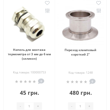
Нипель для монтажа
Переход кламповый
термометра от 3 мм до 6 мм
короткий 2"
(силикон)
Код товара: 100000753
Код товара: 1248
0
0
45 грн.
480 грн.
-
+
-
+