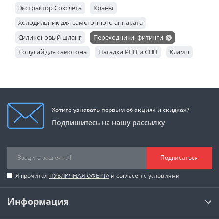
Экстрактор Сокслета
Краны
Холодильник для самогонного аппарата
Силиконовый шланг
Переходники, фитинги
Попугай для самогона
Насадка РПН и СПН
Кламп
Джин корзина
Дефлегматор
Царга
Тэн
Медный шлем
Медный конус
Диоптр
Узел отбора
Хотите узнавать первым об акциях и скидках?
Подпишитесь на нашу рассылку
Подписаться
Я прочитал
ПУБЛИЧНАЯ ОФЕРТА
и согласен с условиями
Информация