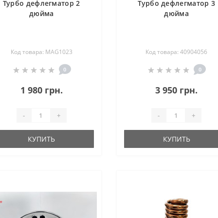
Турбо дефлегматор 2
Турбо дефлегматор 3
дюйма
дюйма
Код товара: MAG1023
Код товара: 40904056
0
0
1 980 грн.
3 950 грн.
-
+
-
+
КУПИТЬ
КУПИТЬ