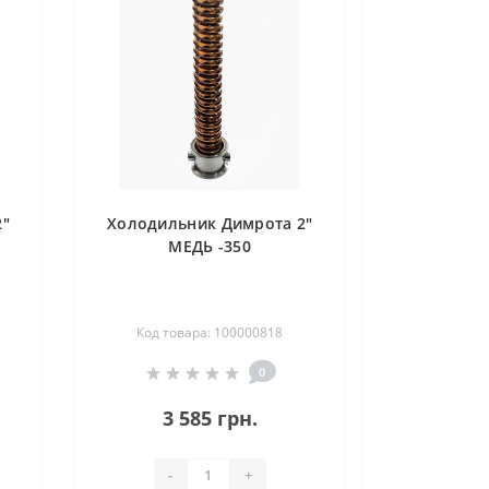
2"
Холодильник Димрота 2"
МЕДЬ -350
Код товара: 100000818
0
3 585 грн.
-
+