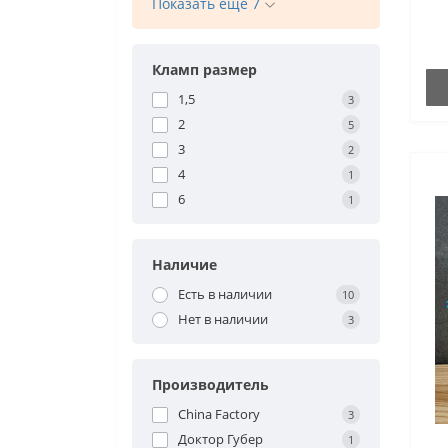
Показать еще 7
Кламп размер
1,5
3
2
5
3
2
4
1
6
1
Наличие
Есть в наличии
10
Нет в наличии
3
Производитель
China Factory
3
Доктор Губер
1