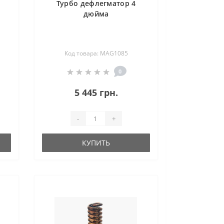
Турбо дефлегматор 4
дюйма
Код товара: MAG1085
0
5 445 грн.
-
+
КУПИТЬ