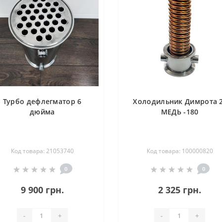
Турбо дефлегматор 6
Холодильник Димрота 
дюйма
МЕДЬ -180
Код товара: 21053740
Код товара: 100000820
0
0
9 900 грн.
2 325 грн.
-
+
-
+