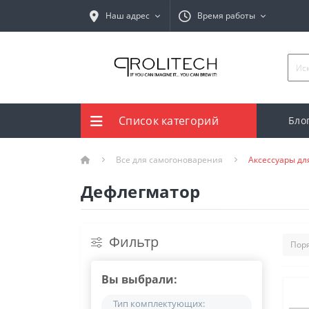
Наш адрес
Время работы
Список категорий
Бло
Все для самогоноварения
Аксессуары дл
Дефлегматор
Фильтр
Вы выбрали:
Тип комплектующих: