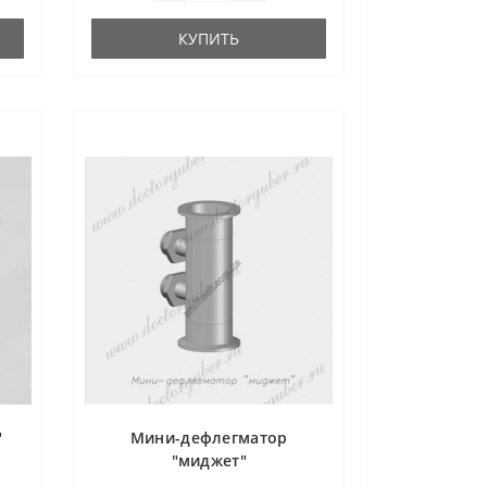
КУПИТЬ
"
Мини-дефлегматор
"миджет"