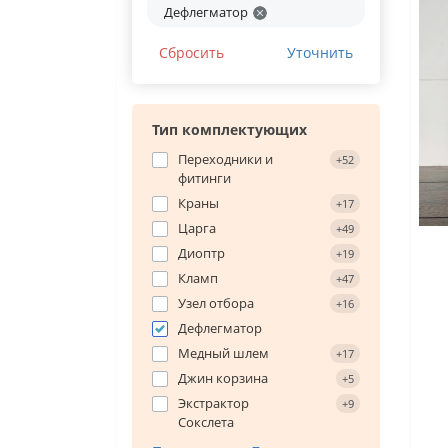
Дефлегматор
Сбросить
Уточнить
Тип комплектующих
Переходники и
+52
фитинги
Краны
+17
Царга
+49
Диоптр
+19
Кламп
+47
Узел отбора
+16
Дефлегматор
Медный шлем
+17
Джин корзина
+5
Экстрактор
+9
Сокслета