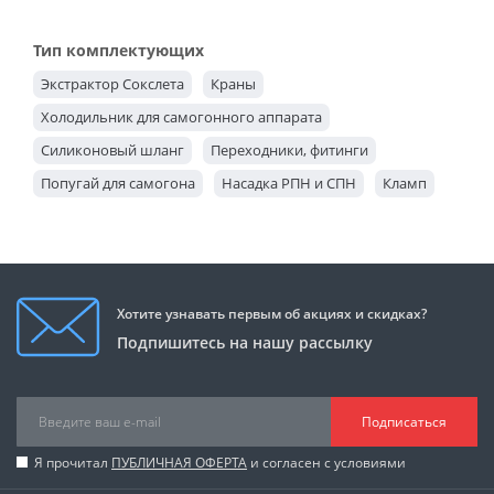
Тип комплектующих
Экстрактор Сокслета
Краны
Холодильник для самогонного аппарата
Силиконовый шланг
Переходники, фитинги
Попугай для самогона
Насадка РПН и СПН
Кламп
Джин корзина
Дефлегматор
Царга
Тэн
Медный шлем
Медный конус
Диоптр
Узел отбора
Хотите узнавать первым об акциях и скидках?
Подпишитесь на нашу рассылку
Подписаться
Я прочитал
ПУБЛИЧНАЯ ОФЕРТА
и согласен с условиями