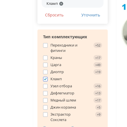
Кламп
Сбросить
Уточнить
Тип комплектующих
Переходники и
+52
фитинги
Краны
+17
Царга
+49
Диоптр
+19
Кламп
Узел отбора
+16
Дефлегматор
+13
Медный шлем
+17
Джин корзина
+5
Экстрактор
+9
Сокслета