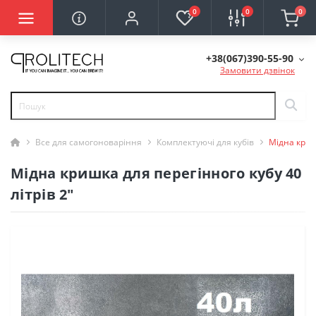
0
0
0
+38(067)390-55-90
Замовити дзвінок
Все для самогоноваріння
Комплектуючі для кубів
Мідна кришк
Мідна кришка для перегінного кубу 40
літрів 2"