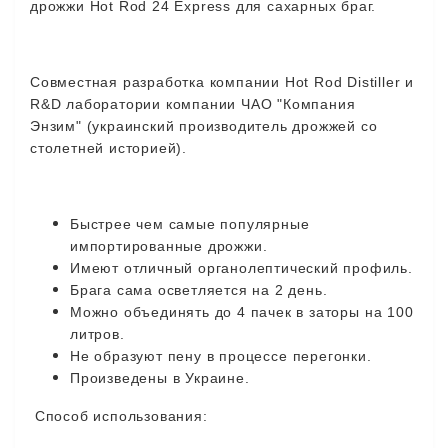
дрожжи
Hot Rod 24 Express
для
сахарных
браг
.
Совместная
разработка
компании
Hot Rod Distiller
и
R&D
лаборатории
компании
ЧАО
"
Компания
Энзим
" (
украинский
производитель
дрожжей
со
столетней
историей
).
Быстрее
чем
самые
популярные
импортированные
дрожжи
.
Имеют
отличный
органолептический
профиль
.
Брага
сама
осветляется
на
2
день
.
Можно
объединять
до
4
пачек
в
заторы
на
100
литров
.
Не
образуют
пену
в
процессе
перегонки
.
Произведены
в
Украине
.
Способ
использования
: