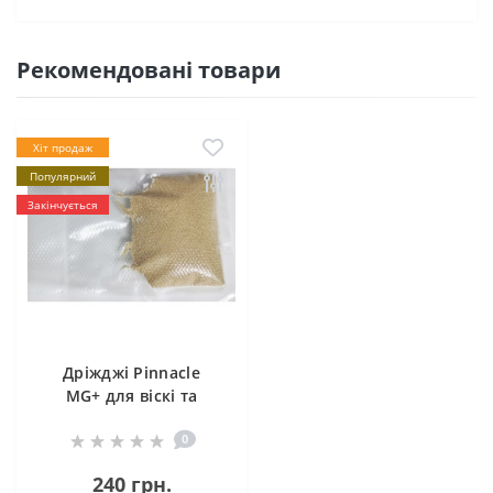
Рекомендовані товари
Хіт продаж
Популярний
Закінчується
Дріжджі Pinnacle
MG+ для віскі та
бурбонів, 25g
0
240 грн.