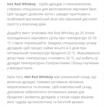
Hot Rod Whiskey
- турбо-дріжджі з глюкоамілазою,
створені спеціально для виготовлення зернових браг.
Цей продукт дозволяє легко і швидко приготувати
особливий високоякісний віскі або зерновий дистилят
просто у власному домі.
Додайте вміст упаковки Hot Rod Whiskey до 25 літрів
осолодженого зернового сусла при температурі 25-30
°С і гарно перемішайте. Завдяки спеціальному штаму
дріжджів, цей процес займе всього 4-5 днів при
оптимальній температурі бродіння 25 °С. Максимально
допустима температура становить 35 °С, що робить ці
дріжджі температурно-толерантними і більш гнучкими
у використанні.
Крім того,
Hot Rod Whiskey
має унікальний склад, що
включає дріжджі, поживні речовини, вітаміни,
мікроелементи та ензими. Цей комплексний склад
допомагає забезпечити оптимальні умови для
бродіння і розвитку дріжджів, а також надає вашому
віскі чудову органолептику та багатий аромат.