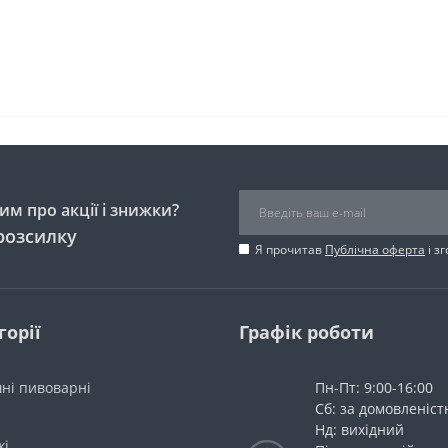
м про акції і знижки?
розсилку
Я прочитав
Публічна оферта
і з
горії
Графік роботи
ні пивоварні
Пн-Пт: 9:00-16:00
Сб: за домовленіс
Нд: вихідний
жі