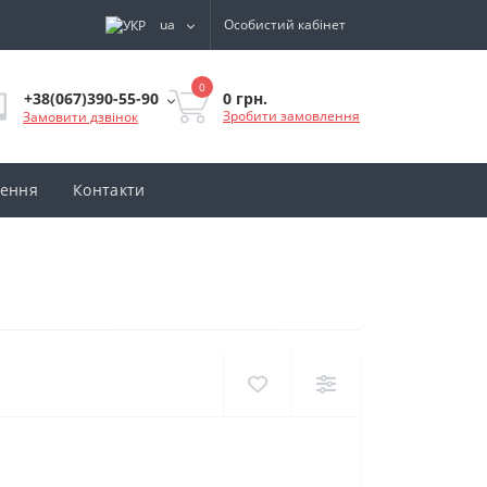
ua
Особистий кабінет
0
0 грн.
+38(067)390-55-90
Зробити замовлення
Замовити дзвінок
нення
Контакти