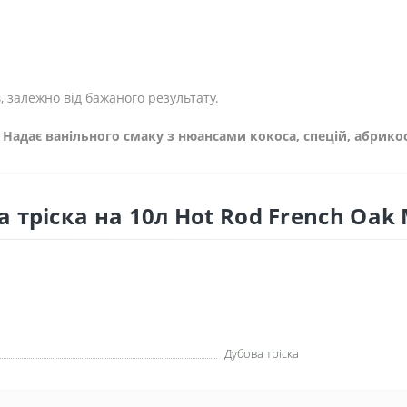
в, залежно від бажаного результату.
. Надає ванільного смаку з нюансами кокоса, спецій, абрикос
 тріска на 10л Hot Rod French Oak
Дубова тріска