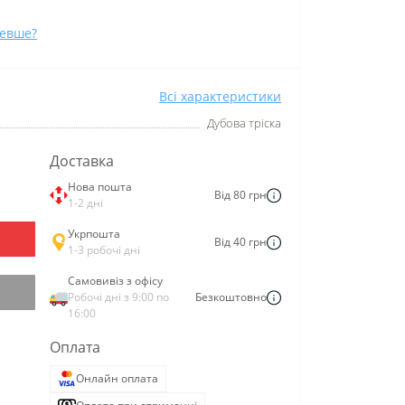
евше?
Всі характеристики
Дубова тріска
Доставка
Нова пошта
Від 80 грн
1-2 дні
Укрпошта
Від 40 грн
1-3 робочі дні
Самовивіз з офісу
Робочі дні з 9:00 по
Безкоштовно
16:00
Оплата
Онлайн оплата