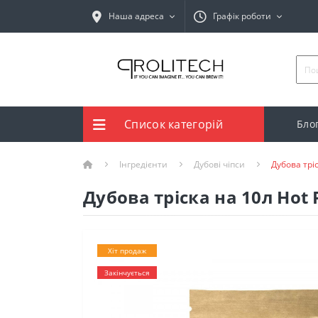
Наша адреса
Графік роботи
Список категорій
Бло
Інгредієнти
Дубові чіпси
Дубова трі
Дубова тріска на 10л Hot
Хіт продаж
Закінчується