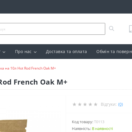
г
Про нас
Доставка та оплата
Обмін та повер
ска на 10л Hot Rod French Oak М+
 Rod French Oak М+
Відгуки:
(0)
Код товару:
T0113
Наявність:
В наявності