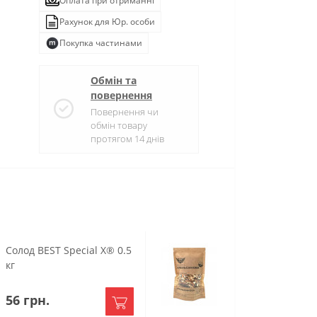
Оплата при отриманні
Рахунок для Юр. особи
Покупка частинами
Обмін та
повернення
Повернення чи
обмін товару
протягом 14 днів
Солод BEST Special X® 0.5
Набір для насто
кг
Апельсинова 3л
56 грн.
109 грн.