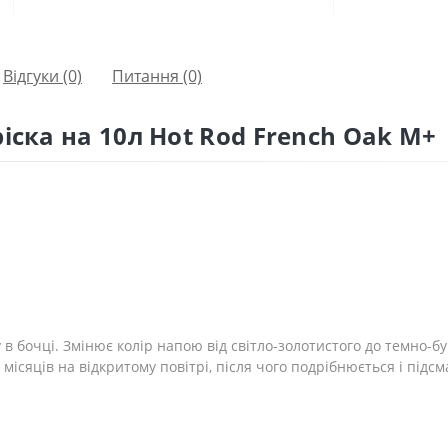
Відгуки (0)
Питання
(0)
іска на 10л Hot Rod French Oak М+
в бочці. Змінює колір напою від світло-золотистого до темно-б
місяців на відкритому повітрі, після чого подрібнюється і підс