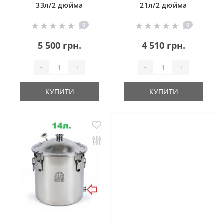
33л/2 дюйма
21л/2 дюйма
Магнум Лайт (з
Магнум Лайт
0
0
клампом під тен)
5 500 грн.
4 510 грн.
-
+
-
+
КУПИТИ
КУПИТИ