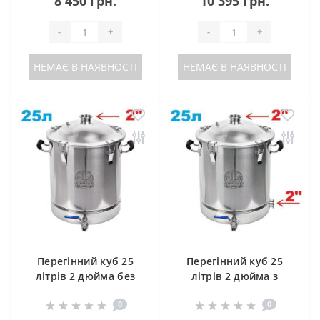
8 450 грн.
10 395 грн.
-
+
-
+
НЕМАЄ В НАЯВНОСТІ
НЕМАЄ В НАЯВНОСТІ
Перегінний куб 25
Перегінний куб 25
літрів 2 дюйма без
літрів 2 дюйма з
клампу під тен
клампом під тен
0
0