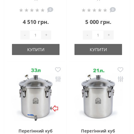
Магнум Лайт (з
Магнум Лайт
0
0
клампом під тен)
4 510 грн.
5 000 грн.
-
+
-
+
КУПИТИ
КУПИТИ
Перегінний куб
Перегінний куб