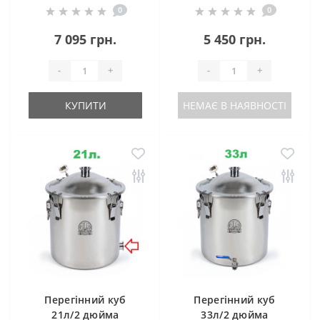
0
0
клампом під тен)
7 095 грн.
5 450 грн.
-
+
-
+
КУПИТИ
НЕМАЄ В НАЯВНОСТІ
Перегінний куб
Перегінний куб
21л/2 дюйма
33л/2 дюйма