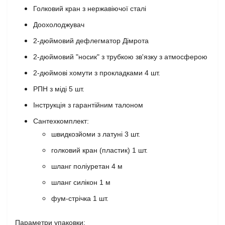
Голковий кран з нержавіючої сталі
Доохолоджувач
2-дюймовий дефлегматор Дімрота
2-дюймовий "носик" з трубкою зв'язку з атмосферою
2-дюймові хомути з прокладками 4 шт.
РПН з міді 5 шт.
Інструкція з гарантійним талоном
Сантехкомплект:
швидкозйоми з латуні 3 шт.
голковий кран (пластик) 1 шт.
шланг поліуретан 4 м
шланг силікон 1 м
фум-стрічка 1 шт.
Параметри упаковки: