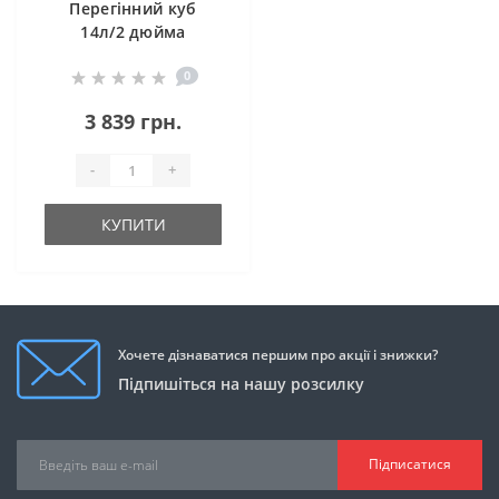
Перегінний куб
14л/2 дюйма
Магнум Лайт (з
0
клампом під тен)
3 839 грн.
-
+
КУПИТИ
Хочете дізнаватися першим про акції і знижки?
Підпишіться на нашу розсилку
Підписатися