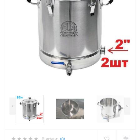
<
>
Відгуки:
(0)