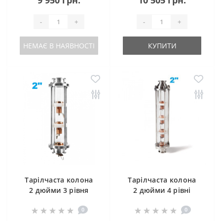
9 950 грн.
10 505 грн.
-
+
-
+
НЕМАЄ В НАЯВНОСТІ
КУПИТИ
Тарілчаста колона
Тарілчаста колона
2 дюйми 3 рівня
2 дюйми 4 рівні
0
0