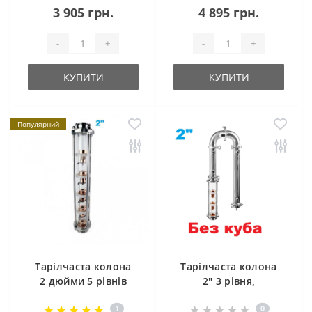
3 905 грн.
4 895 грн.
-
+
-
+
КУПИТИ
КУПИТИ
Популярний
Тарілчаста колона
Тарілчаста колона
2 дюйми 5 рівнів
2" 3 рівня,
дефлегматор,
1
0
холодильник