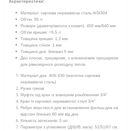
Характеристики:
Матеріал: харчова нержавіюча сталь AISI304
Об'єм: 85 л
Розміри (діаметр/висота з кламп): 450 мм/640 мм
Об'єм кришки: ≈5,5 л
Товщина кришки: 1,2 мм
Товщина стінок: 1 мм
Товщина дна: близько 5 мм
Дно плоске, тришарове, з алюмінієвим прошарком
для рівномірного розподілу тепла
Матеріал дна: AISI 430 (магнітна харчова
нержавіюча сталь)
Ручки гумові
Муфта під кран із зовнішнім різьбленням 3/4"
Кран із харчової нержавіючої сталі 3/4"
Ребро жорсткості для встановлення фальш-дна на
відстані близько 80 мм від дна
Кількість затискачів: 5 шт
Параметри з упаковкою (Д/Ш/В, вага): 51/51/67 см,