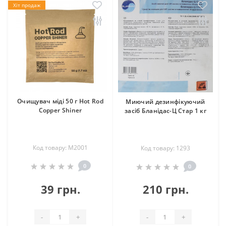
Хіт продаж
Очищувач міді 50 г Hot Rod
Миючий дезинфікуючий
Copper Shiner
засіб Бланідас-Ц Стар 1 кг
Код товару: M2001
Код товару: 1293
0
0
39 грн.
210 грн.
-
+
-
+