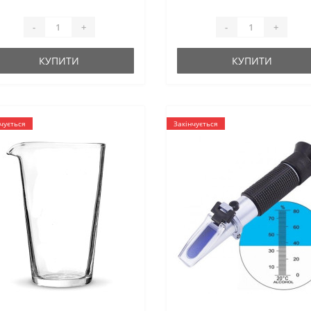
-
+
-
+
КУПИТИ
КУПИТИ
чується
Закінчується