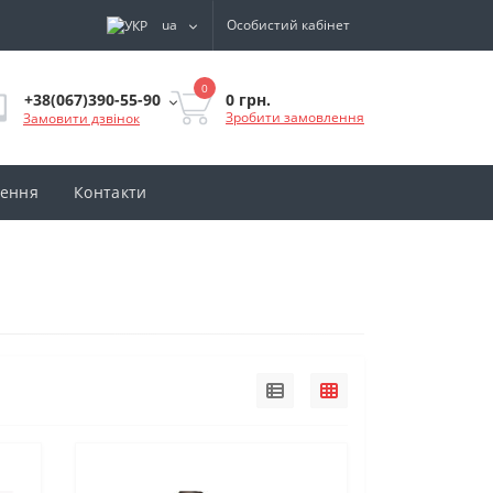
ua
Особистий кабінет
0
0 грн.
+38(067)390-55-90
Зробити замовлення
Замовити дзвінок
нення
Контакти