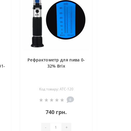
Рефрактометр для пива 0-
01-
32% Brix
Код товару: АТС-120
0
740 грн.
-
+