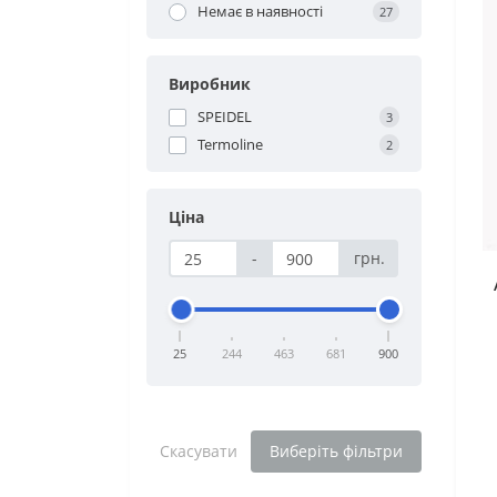
Немає в наявності
27
Виробник
SPEIDEL
3
Termoline
2
Ціна
-
грн.
25
244
463
681
900
Скасувати
Виберіть фільтри