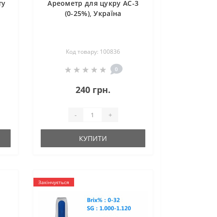
ту
Ареометр для цукру АС-3
(0-25%), Україна
Код товару: 100836
0
240 грн.
-
+
КУПИТИ
Закінчується