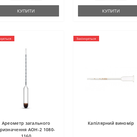
КУПИТИ
КУПИТИ
чується
Закінчується
Ареометр загального
Капілярний виномір
ризначення АОН-2 1080-
1160