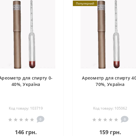
Популярний
Ареометр для спирту 0-
Ареометр для спирту 40
40%, Україна
70%, Україна
Код товару: 103719
Код товару: 105062
0
0
146 грн.
159 грн.