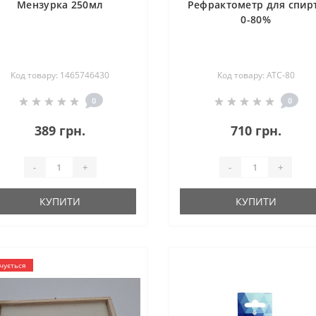
Мензурка 250мл
Рефрактометр для спир
0-80%
Код товару: 1465746430
Код товару: АТС-80
0
0
389 грн.
710 грн.
-
+
-
+
КУПИТИ
КУПИТИ
чується