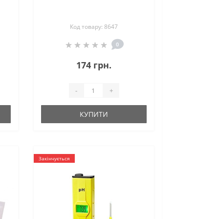
Код товару: 8647
0
174 грн.
-
+
КУПИТИ
Закінчується