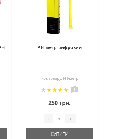
 РН
РН-метр цифровий
Код товару: PH-метр
1
250 грн.
-
+
КУПИТИ