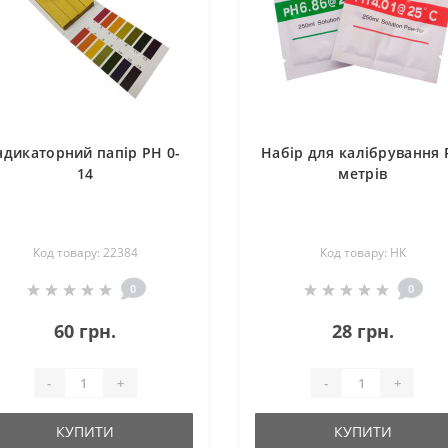
ндикаторний папір PH 0-
Набір для калібрування
14
метрів
Код товару: 22384
Код товару: НК
0
0
60 грн.
28 грн.
-
+
-
+
КУПИТИ
КУПИТИ