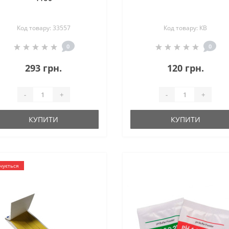
Код товару: 33557
Код товару: КВ
0
0
293 грн.
120 грн.
-
+
-
+
КУПИТИ
КУПИТИ
чується