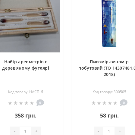
Набір ареометрів в
Пивомір-виномір
дерев'яному футлярі
побутовий (ТО 14307481.
2018)
Код товару: НАСП-Д
Код товару: 300505
0
0
358 грн.
58 грн.
-
+
-
+