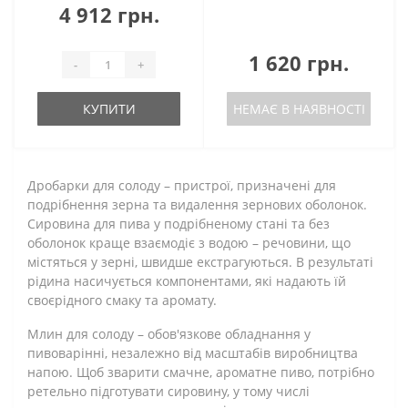
4 912 грн.
1 620 грн.
-
+
КУПИТИ
НЕМАЄ В НАЯВНОСТІ
Дробарки для солоду – пристрої, призначені для
подрібнення зерна та видалення зернових оболонок.
Сировина для пива у подрібненому стані та без
оболонок краще взаємодіє з водою – речовини, що
містяться у зерні, швидше екстрагуються. В результаті
рідина насичується компонентами, які надають їй
своєрідного смаку та аромату.
Млин для солоду – обов'язкове обладнання у
пивоварінні, незалежно від масштабів виробництва
напою. Щоб зварити смачне, ароматне пиво, потрібно
ретельно підготувати сировину, у тому числі