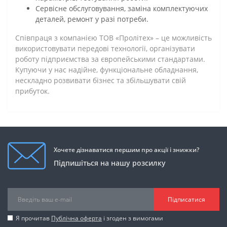
Сервісне обслуговування, заміна комплектуючих
деталей, ремонт у разі потреби.
Співпраця з компанією ТОВ «Пролітех» – це можливість
використовувати передові технології, організувати
роботу підприємства за європейськими стандартами.
Купуючи у нас надійне, функціональне обладнання,
нескладно розвивати бізнес та збільшувати свій
прибуток.
Хочете дізнаватися першим про акції і знижки?
Підпишіться на нашу розсилку
Підписатися
Я прочитав
Публічна оферта
і згоден з вимогами