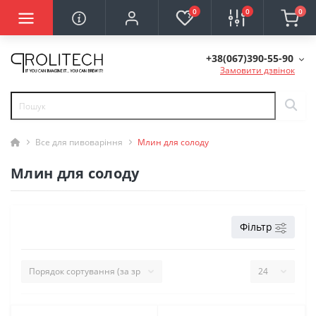
0
0
0
+38(067)390-55-90
Замовити дзвінок
Все для пивоваріння
Млин для солоду
Млин для солоду
Фільтр