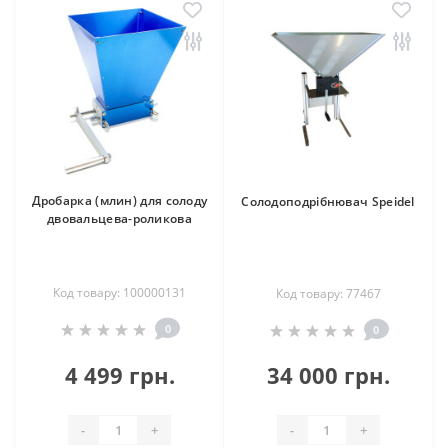
Дробарка (млин) для солоду
Солодоподрібнювач Speidel
двовальцева-роликова
Код товару: 100000131
Код товару: 77467
0
0
4 499 грн.
34 000 грн.
-
+
-
+