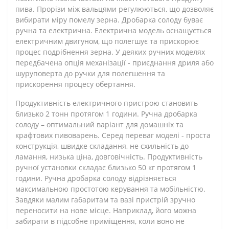
пива. Прорізи між вальцями регулюються, що дозволяє
вибирати міру помелу зерна. Дробарка солоду буває
ручна та електрична. Електрична модель оснащується
електричним двигуном, що полегшує та прискорює
процес подрібнення зерна. У деяких ручних моделях
передбачена опція механізації - приєднання дриля або
шуруповерта до ручки для полегшення та
прискорення процесу обертання.
Продуктивність електричного пристрою становить
близько 2 тонн протягом 1 години. Ручна дробарка
солоду – оптимальний варіант для домашніх та
крафтових пивоварень. Серед переваг моделі - проста
конструкція, швидке складання, не схильність до
ламання, низька ціна, довговічність. Продуктивність
ручної установки складає близько 50 кг протягом 1
години. Ручна дробарка солоду відрізняється
максимальною простотою керування та мобільністю.
Завдяки малим габаритам та вазі пристрій зручно
переносити на нове місце. Наприклад, його можна
забирати в підсобне приміщення, коли воно не