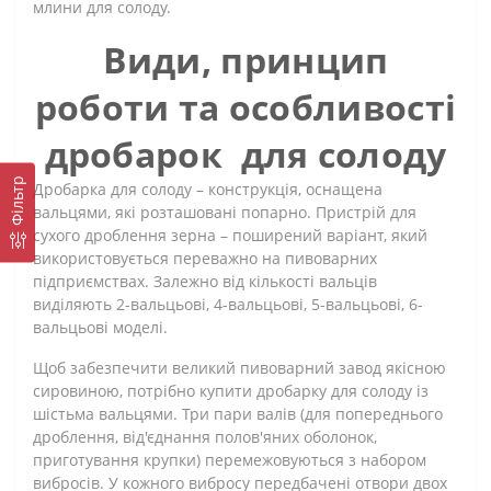
млини для солоду.
Види, принцип
роботи та особливості
дробарок для солоду
Фільтр
Дробарка для солоду – конструкція, оснащена
вальцями, які розташовані попарно. Пристрій для
сухого дроблення зерна – поширений варіант, який
використовується переважно на пивоварних
підприємствах. Залежно від кількості вальців
виділяють 2-вальцьові, 4-вальцьові, 5-вальцьові, 6-
вальцьові моделі.
Щоб забезпечити великий пивоварний завод якісною
сировиною, потрібно купити дробарку для солоду із
шістьма вальцями. Три пари валів (для попереднього
дроблення, від'єднання полов'яних оболонок,
приготування крупки) перемежовуються з набором
вибросів. У кожного вибросу передбачені отвори двох