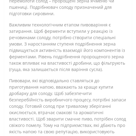
перемолоти солод – пророщені зерна ячменю чи
пшениці. Подрібнювач солоду призначений для
підготовки сировини.
Важливим технологічним етапом пивоваріння є
затирання. Щоб ферменти вступили у реакцію із
речовинами солоду, потрібно створити спеціальні
умови. З наростанням ступеня подрібнення зерна
підвищується активність взаємодії його компонентів із
ферментами. Рівень подрібнення пророщеного зерна
також впливає на властивості дробини, що фільтрують
(гуща, яка залишається після варіння сусла).
Пивовари, які відповідально ставляться до
приготування напою, вважають за краще купити
дробарку для солоду. Щоб забезпечити
безперебійність виробничого процесу, потрібні запаси
солоду. Готовий солод при тривалому зберіганні
окислюється, втрачає смакові та ароматичні
властивості. Щоб зварити смачне пиво, потрібен солод
свіжого помелу. Тому на підприємствах, які дбають про
якість напою та свою репутацію, використовують