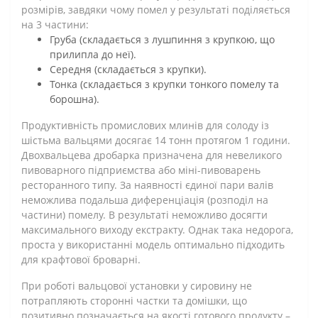
розмірів, завдяки чому помел у результаті поділяється
на 3 частини:
Груба (складається з лушпиння з крупкою, що
прилипла до неї).
Середня (складається з крупки).
Тонка (складається з крупки тонкого помелу та
борошна).
Продуктивність промислових млинів для солоду із
шістьма вальцями досягає 14 тонн протягом 1 години.
Двохвальцева дробарка призначена для невеликого
пивоварного підприємства або міні-пивоварень
ресторанного типу. За наявності єдиної пари валів
неможлива подальша диференціація (розподіл на
частини) помелу. В результаті неможливо досягти
максимального виходу екстракту. Однак така недорога,
проста у використанні модель оптимально підходить
для крафтової броварні.
При роботі вальцової установки у сировину не
потрапляють сторонні частки та домішки, що
позитивно позначається на якості готового продукту –