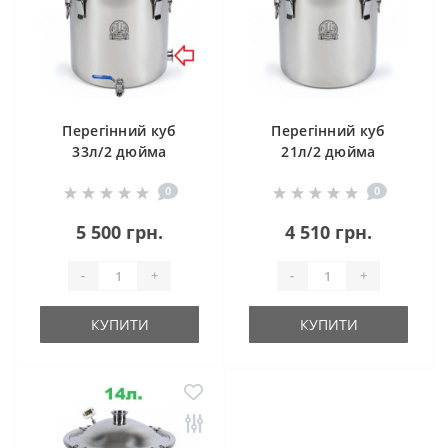
Перегінний куб
Перегінний куб
33л/2 дюйма
21л/2 дюйма
Магнум Лайт (з
Магнум Лайт
0
0
клампом під тен)
5 500 грн.
4 510 грн.
-
+
-
+
КУПИТИ
КУПИТИ