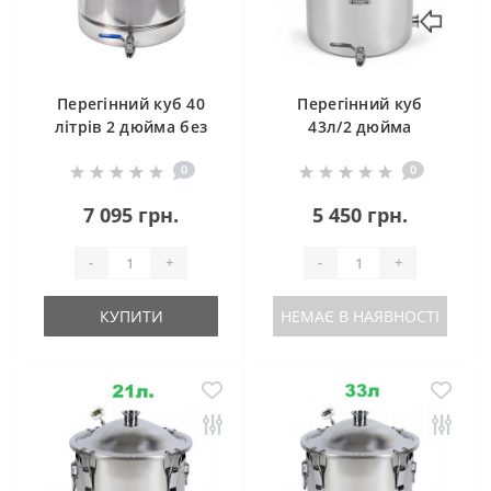
Перегінний куб 40
Перегінний куб
літрів 2 дюйма без
43л/2 дюйма
клампу під тен
Магнум Лайт (з
0
0
клампом під тен)
7 095 грн.
5 450 грн.
-
+
-
+
КУПИТИ
НЕМАЄ В НАЯВНОСТІ