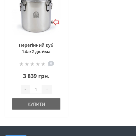
Перегінний куб
14л/2 дюйма
Магнум Лайт (з
0
клампом під тен)
3 839 грн.
-
+
КУПИТИ