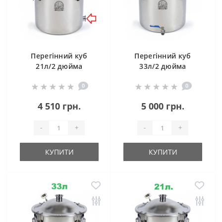
Перегінний куб
Перегінний куб
21л/2 дюйма
33л/2 дюйма
Магнум Лайт (з
Магнум Лайт
0
0
клампом під тен)
4 510 грн.
5 000 грн.
-
+
-
+
КУПИТИ
КУПИТИ