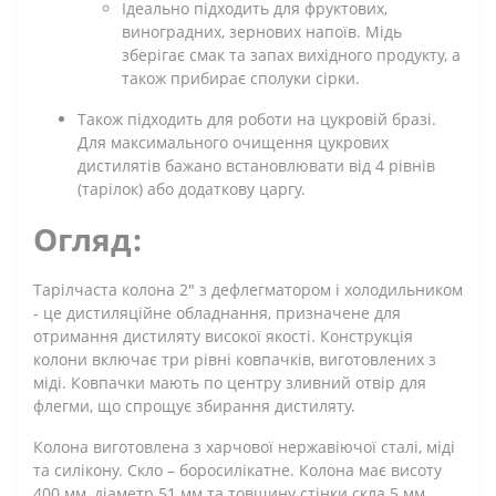
Ідеально підходить для фруктових,
виноградних, зернових напоїв. Мідь
зберігає смак та запах вихідного продукту, а
також прибирає сполуки сірки.
Також підходить для роботи на цукровій бразі.
Для максимального очищення цукрових
дистилятів бажано встановлювати від 4 рівнів
(тарілок) або додаткову царгу.
Огляд:
Тарілчаста колона 2" з дефлегматором і холодильником
- це дистиляційне обладнання, призначене для
отримання дистиляту високої якості. Конструкція
колони включає три рівні ковпачків, виготовлених з
міді. Ковпачки мають по центру зливний отвір для
флегми, що спрощує збирання дистиляту.
Колона виготовлена з харчової нержавіючої сталі, міді
та силікону. Скло – боросилікатне. Колона має висоту
400 мм, діаметр 51 мм та товщину стінки скла 5 мм.