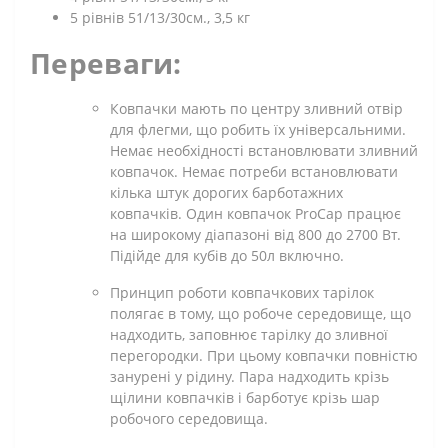
5 рівнів 51/13/30см., 3,5 кг
Переваги:
Ковпачки мають по центру зливний отвір
для флегми, що робить їх універсальними.
Немає необхідності встановлювати зливний
ковпачок. Немає потреби встановлювати
кілька штук дорогих барботажних
ковпачків. Один ковпачок ProCap працює
на широкому діапазоні від 800 до 2700 Вт.
Підійде для кубів до 50л включно.
Принцип роботи ковпачкових тарілок
полягає в тому, що робоче середовище, що
надходить, заповнює тарілку до зливної
перегородки. При цьому ковпачки повністю
занурені у рідину. Пара надходить крізь
щілини ковпачків і барботує крізь шар
робочого середовища.