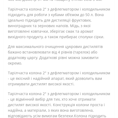
Тарілчаста колона 2" з дефлегматором і холодильником
підходить для роботи з кубами об'ємом до 50 л. Вона
ідеально підходить для дистиляції фруктових,
виноградних та зернових напоїв. Мідь, з якої
виготовлені ковпачки, зберігає смак та аромат
вихідного продукту, а також прибирає сполуки сірки.
Для максимального очищення цукрових дистилятів
бажано встановлювати від 4 рівнів (тарелок) або
додаткову царгу. Додаткові рівні можна замовити
окремо.
Тарілчаста колона 2" з дефлегматором і холодильником
- це якісний і надійний апарат, який дозволить вам
отримувати дистилят високої якості.
Тарілчаста колона 2" з дефлегматором і холодильником
- це відмінний вибір для тих, хто хоче отримати
дистилят високої якості. Конструкція колони проста і
надійна, а матеріали, з яких вона виготовлена,
відповідають усім вимогам безпеки.Колона підходить