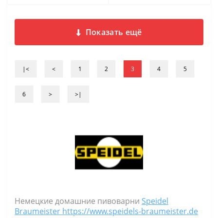
Показать ещё
|<
<
1
2
3
4
5
6
>
>|
Немецкие домашние пивоварни
Speidel
Braumeister https://www.speidels-braumeister.de