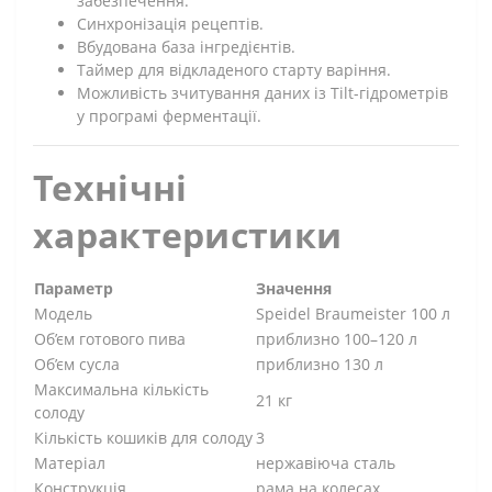
забезпечення.
Синхронізація рецептів.
Вбудована база інгредієнтів.
Таймер для відкладеного старту варіння.
Можливість зчитування даних із Tilt-гідрометрів
у програмі ферментації.
Технічні
характеристики
Параметр
Значення
Модель
Speidel Braumeister 100 л
Об’єм готового пива
приблизно 100–120 л
Об’єм сусла
приблизно 130 л
Максимальна кількість
21 кг
солоду
Кількість кошиків для солоду
3
Матеріал
нержавіюча сталь
Конструкція
рама на колесах