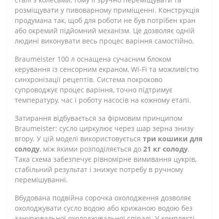
розміщувати у пивоварному приміщенні. Конструкція
продумана так, щоб для роботи не був потрібен кран
або окремий підйомний механізм. Це дозволяє одній
людині виконувати весь процес варіння самостійно.
Braumeister 100 л оснащена сучасним блоком
керування із сенсорним екраном, Wi-Fi та можливістю
синхронізації рецептів. Система покроково
супроводжує процес варіння, точно підтримує
температуру, час і роботу насосів на кожному етапі.
Затирання відбувається за фірмовим принципом
Braumeister: сусло циркулює через шар зерна знизу
вгору. У цій моделі використовується
три кошики для
солоду
, між якими розподіляється до
21 кг солоду
.
Така схема забезпечує рівномірне вимивання цукрів,
стабільний результат і знижує потребу в ручному
перемішуванні.
Вбудована подвійна сорочка охолодження дозволяє
охолоджувати сусло водою або крижаною водою без
занурювальної охолоджувальної спіралі. У комплекті