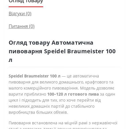
Огляд товару
Відгуки (0)
Питання
(0)
Огляд товару Автоматична
пивоварня Speidel Braumeister 100
л
Speidel Braumeister 100 л
— це автоматична
пивоварня для великого домашнього, крафтового та
малого комерційного пивоваріння. Модель дозволяє
варити приблизно
100–120 л готового пива
за один
цикл і підходить для тих, хто хоче перейти від
невеликих домашніх партій до стабільного
виробництва більших об’ємів.
Пивоварня встановлена на міцній рамі з нержавіючої
сталі з колесами, тому її зручно переміщувати та