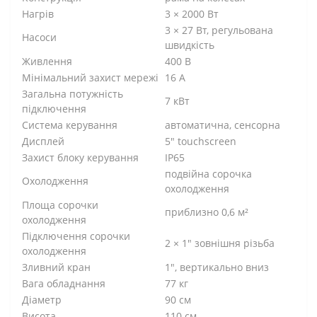
Нагрів
3 × 2000 Вт
3 × 27 Вт, регульована
Насоси
швидкість
Живлення
400 В
Мінімальний захист мережі
16 А
Загальна потужність
7 кВт
підключення
Система керування
автоматична, сенсорна
Дисплей
5" touchscreen
Захист блоку керування
IP65
подвійна сорочка
Охолодження
охолодження
Площа сорочки
приблизно 0,6 м²
охолодження
Підключення сорочки
2 × 1" зовнішня різьба
охолодження
Зливний кран
1", вертикально вниз
Вага обладнання
77 кг
Діаметр
90 см
Висота
110 см