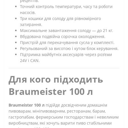
рецептів.
Точний контроль температури, часу та роботи
насосів.
Три кошики для солоду для рівномірного
затирання.
Максимальне завантаження солоду — до 21 кг.
Вбудована подвійна сорочка охолодження.
Пристрій для перекачування сусла у комплекті.
Регульований за висотою і кутом блок керування.
Підтримка майбутніх аксесуарів через роз’єми
24V і CAN.
Для кого підходить
Braumeister 100 л
Braumeister 100 л
підійде досвідченим домашнім
пивоварам, мініпивоварням, ресторанам, барам,
гастропабам, фермерським господарствам і невеликим
виробництвам, які хочуть варити пиво стабільними