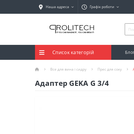
Наша адреса
Графік роботи
Список категорій
Бло
Все для вина і сидру
Прес для соку
Адаптер GEKA G 3/4