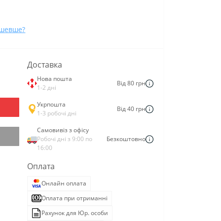
ешевше?
Доставка
Нова пошта
Від 80 грн
1-2 дні
Укрпошта
Від 40 грн
1-3 робочі дні
Самовивіз з офісу
Робочі дні з 9:00 по
Безкоштовно
16:00
Оплата
Онлайн оплата
Оплата при отриманні
Рахунок для Юр. особи