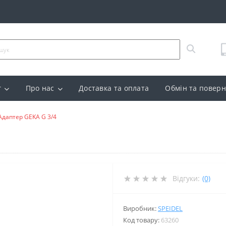
г
Про нас
Доставка та оплата
Обмін та повер
Адаптер GEKA G 3/4
Відгуки:
(0)
Виробник:
SPEIDEL
Код товару:
63260