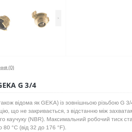
>
ння
(0)
GEKA G 3/4
акож відома як GEKA) із зовнішньою різьбою G 3
ію, що не закривається, з відстанню між захвата
ого каучуку (NBR). Максимальний робочий тиск ста
 80 °C (від 32 до 176 °F).