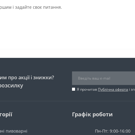
ршим і задайте своє питання.
м про акції і знижки?
розсилку
Я прочитав
Публічна оферта
і з
горії
Графік роботи
ні пивоварні
Пн-Пт: 9:00-16:00