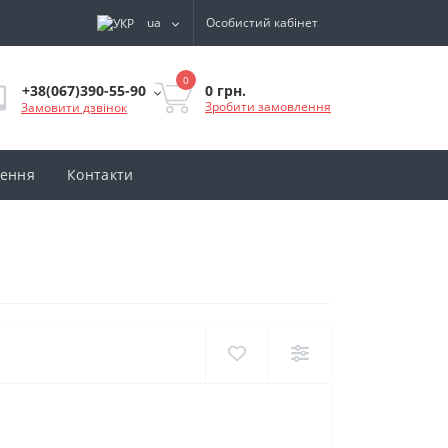
ua
Особистий кабінет
0
0 грн.
+38(067)390-55-90
Зробити замовлення
Замовити дзвінок
нення
Контакти