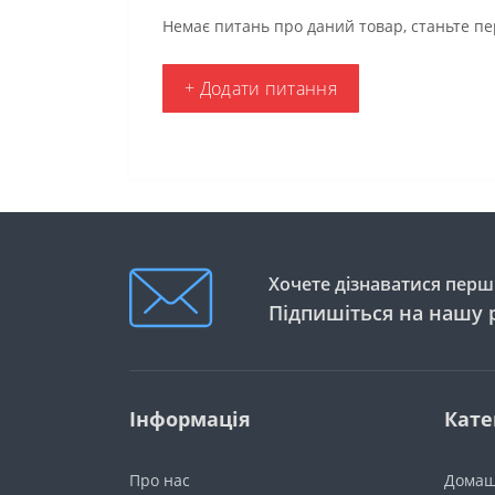
Немає питань про даний товар, станьте пе
+ Додати питання
Хочете дізнаватися перши
Підпишіться на нашу 
Інформація
Кате
Про нас
Домаш