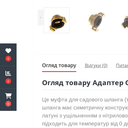
<
0
Огляд товару
Відгуки (0)
Пита
Огляд товару Адаптер 
0
Це муфта для садового шланга (т
0
шланга має симетричну конструкц
латуні з ущільненням з нітрилов
підходить для температур від 0 до