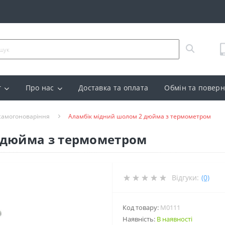
г
Про нас
Доставка та оплата
Обмін та повер
 самогоноваріння
Аламбік мідний шолом 2 дюйма з термометром
 дюйма з термометром
Відгуки:
(0)
Код товару:
M0111
Наявність:
В наявності