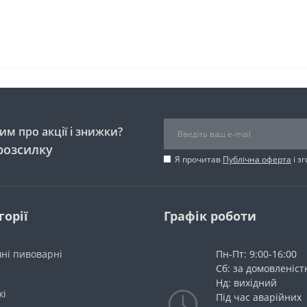
м про акції і знижки?
розсилку
Я прочитав
Публічна оферта
і з
горії
Графік роботи
ні пивоварні
Пн-Пт: 9:00-16:00
Сб: за домовленіс
Нд: вихідний
жі
Під час аварійних