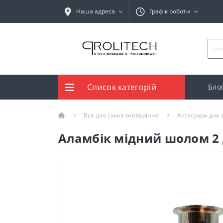
Наша адреса
Графік роботи
Список категорій
Бло
Все для самогоноваріння
Аксесуари для
Аламбік мідний шолом 2