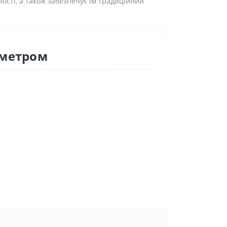
ності, а також забезпечує їм традиційний
ометром