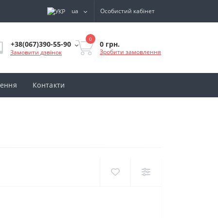
ua
Особистий кабінет
0
0 грн.
+38(067)390-55-90
Зробити замовлення
Замовити дзвінок
нення
Контакти