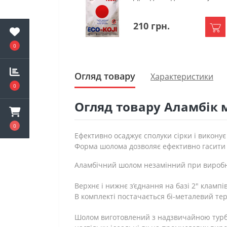
210 грн.
0
Огляд товару
Характеристики
0
Огляд товару Аламбік
0
Ефективно осаджує сполуки сірки і виконує
Форма шолома дозволяє ефективно гасити п
Аламбічний шолом незамінний при виробницт
Верхнє і нижнє з’єднання на базі 2″ клампів
В комплекті постачається бі-металевий т
Шолом виготовлений з надзвичайною турбо