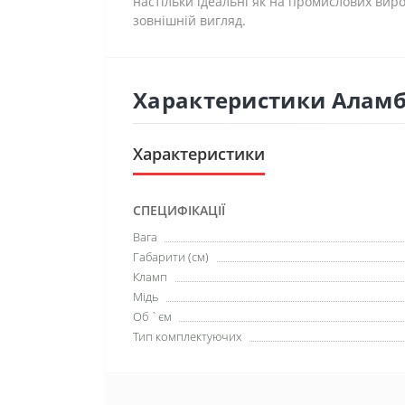
настільки ідеальні як на промислових виро
зовнішній вигляд.
Характеристики Аламб
Характеристики
СПЕЦИФІКАЦІЇ
Вага
Габарити (см)
Кламп
Мідь
Об `єм
Тип комплектуючих