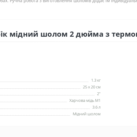
бах. Ручна робота з виготовлення шоломів додає їм індивідуаль
ік мідний шолом 2 дюйма з терм
1.3 кг
25 x 20 см
2"
Харчова мідь М1
3.6 л
Мідний шолом