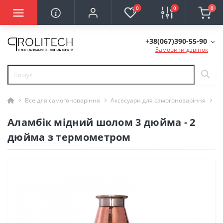
0
0
0
+38(067)390-55-90
Замовити дзвінок
Все для самогоноваріння
Аксесуари для самогоноваріння
Ал
Аламбік мідний шолом 3 дюйма - 2
дюйма з термометром