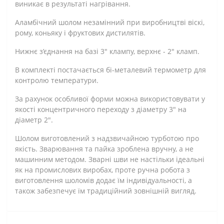
виникає в результаті нагрівання.
Аламбічний шолом незамінний при виробництві віскі,
рому, коньяку і фруктових дистилятів.
Нижнє з’єднання на базі 3″ клампу, верхнє - 2" кламп.
В комплекті постачається бі-металевий термометр для
контролю температури.
За рахунок особливої форми можна використовувати у
якості концентричного переходу з діаметру 3" на
діаметр 2".
Шолом виготовлений з надзвичайною турботою про
якість. Зварювання та пайка зроблена вручну, а не
машинним методом. Зварні шви не настільки ідеальні
як на промислових виробах, проте ручна робота з
виготовлення шоломів додає їм індивідуальності, а
також забезпечує їм традиційний зовнішній вигляд.