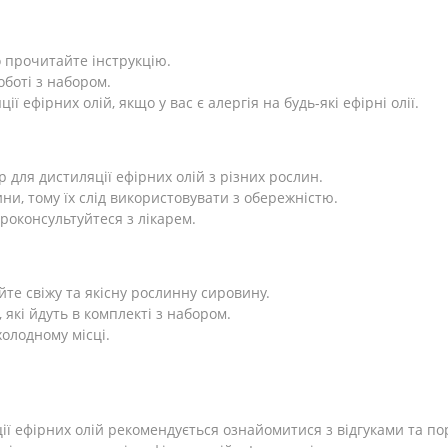
 прочитайте інструкцію.
боті з набором.
ї ефірних олій, якщо у вас є алергія на будь-які ефірні олії.
 для дистиляції ефірних олій з різних рослин.
ини, тому їх слід використовувати з обережністю.
роконсультуйтеся з лікарем.
те свіжу та якісну рослинну сировину.
 які йдуть в комплекті з набором.
холодному місці.
ї ефірних олій рекомендується ознайомитися з відгуками та по