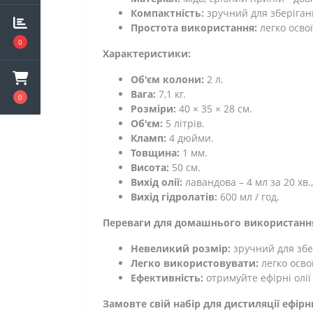
Компактність:
зручний для зберіган
Простота використання:
легко освої
0
Характеристики:
Об'єм колони:
2 л.
Вага:
7,1 кг.
0
Розміри:
40 × 35 × 28 см.
Об'єм:
5 літрів.
Кламп:
4 дюйми.
Товщина:
1 мм.
Висота:
50 см.
Вихід олії:
лавандова – 4 мл за 20 хв.
Вихід гідролатів:
600 мл / год.
Переваги для домашнього використанн
Невеликий розмір:
зручний для збе
Легко використовувати:
легко осво
Ефективність:
отримуйте ефірні олії 
Замовте свій набір для дистиляції ефірн