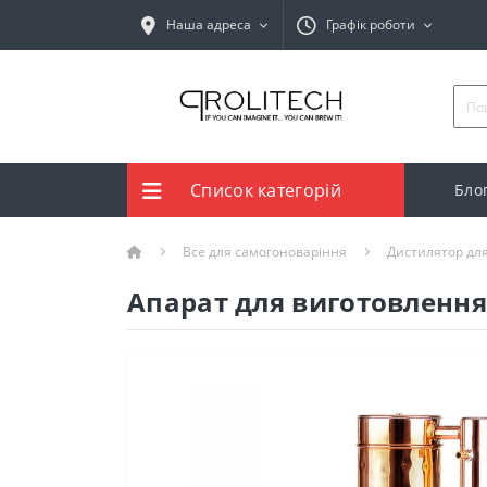
Наша адреса
Графік роботи
Список категорій
Бло
Все для самогоноваріння
Дистилятор для
Апарат для виготовлення