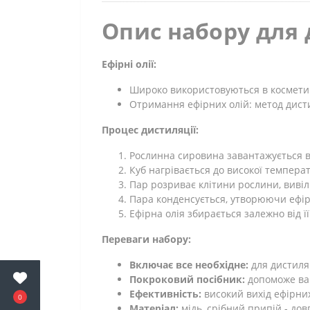
Опис набору для 
Ефірні олії:
Широко використовуються в косметиці
Отримання ефірних олій: метод дисти
Процес дистиляції:
Рослинна сировина завантажується в
Куб нагрівається до високої темпера
Пар розриває клітини рослини, виві
Пара конденсується, утворюючи ефірн
Ефірна олія збирається залежно від її
Переваги набору:
Включає все необхідне:
для дистиля
Покроковий посібник:
допоможе ва
Ефективність:
високий вихід ефірних
0
Матеріал:
мідь, срібний припій - довг