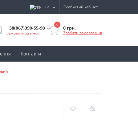
ua
Особистий кабінет
0
0 грн.
+38(067)390-55-90
Зробити замовлення
Замовити дзвінок
нення
Контакти
зовий