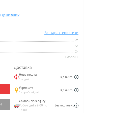
и дешевше?
Всі характеристики
4"
5л
2л
Базовий
Доставка
Нова пошта
Від 80 грн
1-2 дні
Укрпошта
Від 40 грн
1-3 робочі дні
Самовивіз з офісу
И
Робочі дні з 9:00 по
Безкоштовно
16:00