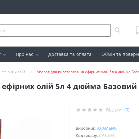
г
Про нас
Доставка та оплата
Обмін та повер
 ефірних олій
Апарат для виготовлення ефірних олій 5л 4 дюйма Ба
 ефірних олій 5л 4 дюйма Базовий
Відгуки:
(0)
Виробник:
АЛАМБИК
Код товару:
CP-0304