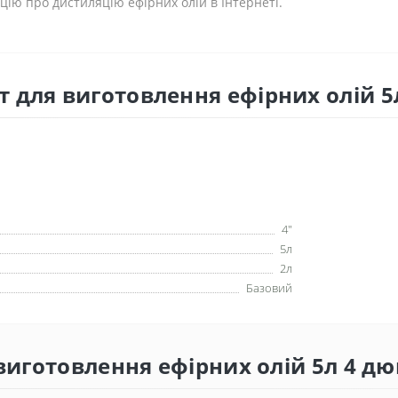
ію про дистиляцію ефірних олій в Інтернеті.
 для виготовлення ефірних олій 
4"
5л
2л
Базовий
 виготовлення ефірних олій 5л 4 