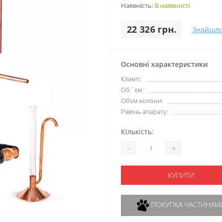
Наявність:
В наявності
22 326 грн.
Знайшл
Основні характеристики
Кламп:
Об `єм:
Об'єм колони:
Рівень апарату:
Кількість:
-
+
КУПИТИ
ПОКУПКА ЧАСТИНАМ