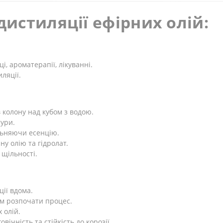
дистиляції ефірних олій:
, ароматерапії, лікуванні.
ляції.
 колону над кубом з водою.
тури.
льняючи есенцію.
у олію та гідролат.
 щільності.
ції вдома.
м розпочати процес.
 олій.
овічність та стійкість до корозії.