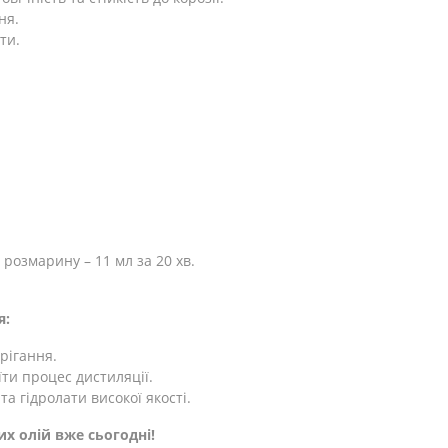
ня.
ти.
, розмарину – 11 мл за 20 хв.
я:
рігання.
їти процес дистиляції.
та гідролати високої якості.
их олій вже сьогодні!