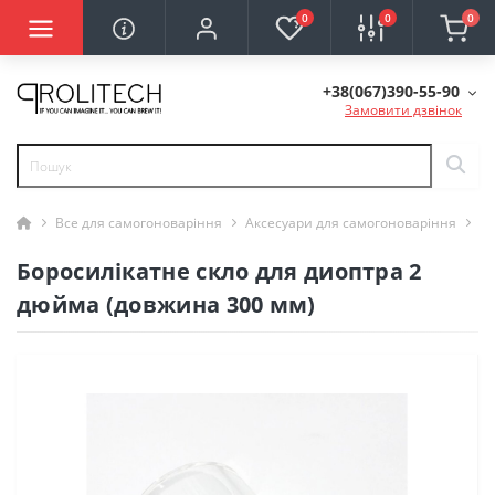
0
0
0
+38(067)390-55-90
Замовити дзвінок
Все для самогоноваріння
Аксесуари для самогоноваріння
Бо
Боросилікатне скло для диоптра 2
дюйма (довжина 300 мм)